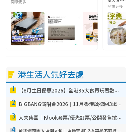
閱讀更多
閱讀更多
港生活人氣好去處
1
【8月生日優惠2026】全港85大食買玩著數攻略 自助餐/火鍋放題同行免費＋誠品/DONKI送現金券
2
BIGBANG演唱會2026｜11月香港啟德開3場！實名制VIP申請、優先購票攻略
3
人夫集團｜Klook套票/優先訂票/公開發售搶飛攻略！附票價.購票連結.場地座位表
4
啟德體育園入場懶人包︱場地守則12違禁品不可進場准帶細水樽但全場禁樽蓋！應援牌有限制！