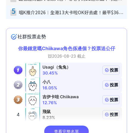
5
唱K推介2026︱全港13大卡啦OK好去處！最平$36起 日文K都有！(附地址+收費詳情)