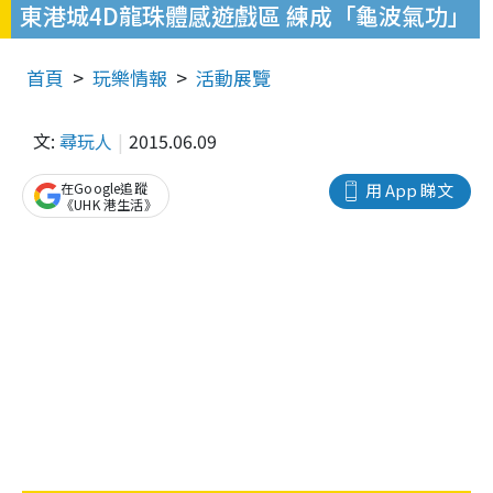
東港城4D龍珠體感遊戲區 練成「龜波氣功」
首頁
玩樂情報
活動展覽
文:
尋玩人
2015.06.09
在Google追蹤
用 App 睇文
《UHK 港生活》