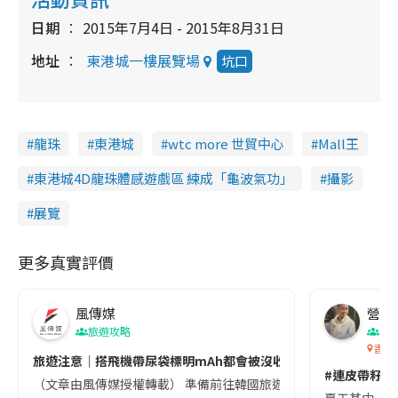
日期
2015年7月4日 - 2015年8月31日
地址
東港城一樓展覽場
坑口
龍珠
東港城
wtc more 世貿中心
Mall王
東港城4D龍珠體感遊戲區 練成「龜波氣功」
攝影
展覽
更多真實評價
風傳媒
營養教
旅遊攻略
生
香港
旅遊注意｜搭飛機帶尿袋標明mAh都會被沒收😱出發前切記檢查「1
#連皮帶籽都
（文章由風傳媒授權轉載） 準備前往韓國旅遊的民眾，近期要特別留
夏天其中一種時