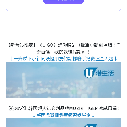
【新會員限定】《U GO》請你睇👹《蠟筆小新劇場版：千
奇百怪！我的妖怪假期》！
↓一齊睇下小新同妖怪朋友們點樣聯手拯救屋企人啦↓
【送您🐯】韓國超人氣文創品牌MUZIK TIGER 冰感風扇！
↓將萌虎嘅慵懶療癒帶返屋企↓