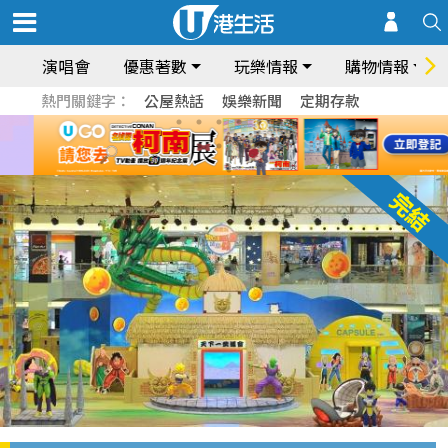
演唱會
優惠著數
玩樂情報
購物情報
熱門關鍵字：
公屋熱話
娛樂新聞
定期存款