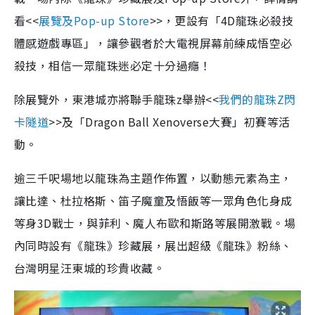
看<<
展覽及Pop-up Store
>>，更設有「4D龍珠必殺技
體感遊戲專區」，讓參觀者於大電視屏幕前練成悟空必
殺技，相信一眾龍珠迷必定十分過癮！
除展覽外，東港城亦將聯手龍珠z舉辦<<
我們的龍珠Z閃
卡隧道
>>及「Dragon Ball Xenoverse大賽」初賽等活
動。
逾三千呎場地以龍珠為主題作佈置，以動態元素為主，
讓比達、杜拉格斯、笛子魔童及悟飯等一眾角色化身成
等身3D戰士，與菲利、魔人布歐和斯路等展開激戰。場
內同時設有《龍珠》珍藏展，展出超級《龍珠》粉絲、
台灣明星汪東城的珍貴收藏。