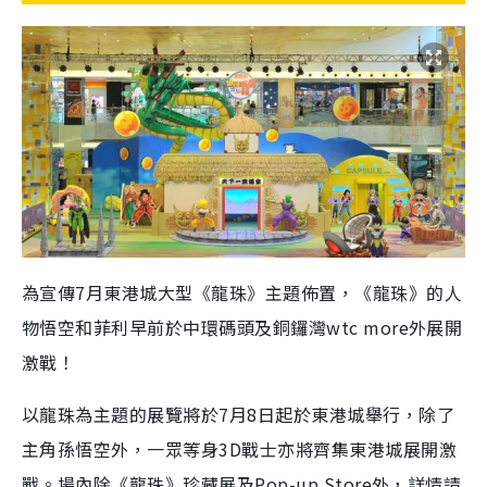
為宣傳7月東港城大型《龍珠》主題佈置，《龍珠》的人
物悟空和菲利早前於中環碼頭及銅鑼灣wtc more外展開
激戰！
以龍珠為主題的展覽將於7月8日起於東港城舉行，除了
主角孫悟空外，一眾等身3D戰士亦將齊集東港城展開激
戰。場內除《龍珠》珍藏展及Pop-up Store外，詳情請