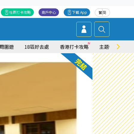
社群打卡攻略
商戶中心
下載 App
繁
简
周圍遊
18區好去處
香港打卡攻略
主題特集