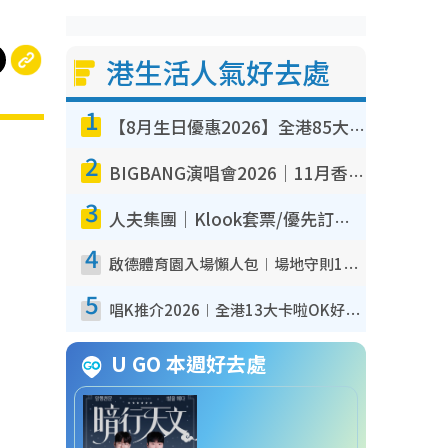
港生活人氣好去處
1
【8月生日優惠2026】全港85大食買玩著數攻略 自助餐/火鍋放題同行免費＋誠品/DONKI送現金券
2
BIGBANG演唱會2026｜11月香港啟德開3場！實名制VIP申請、優先購票攻略
3
人夫集團｜Klook套票/優先訂票/公開發售搶飛攻略！附票價.購票連結.場地座位表
4
啟德體育園入場懶人包︱場地守則12違禁品不可進場准帶細水樽但全場禁樽蓋！應援牌有限制！
5
唱K推介2026︱全港13大卡啦OK好去處！最平$36起 日文K都有！(附地址+收費詳情)
U GO 本週好去處