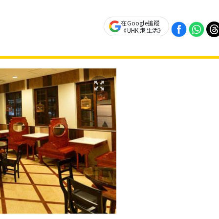
在Google追蹤
《UHK 港生活》