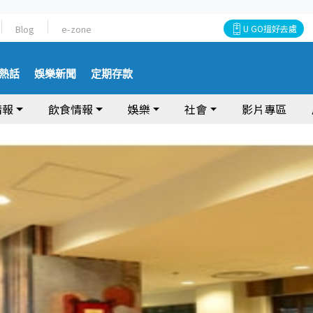
Blog
e-zone
U GO搵好去處
熱話
娛樂新聞
定期存款
情報
飲食情報
娛樂
社會
影片專區