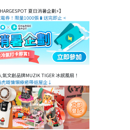
 CHARGESPOT 夏日消暑企劃⚡】
電券！限量1000張🔋送完即止 <
氣文創品牌MUZIK TIGER 冰感風扇！
萌虎嘅慵懶療癒帶返屋企↓