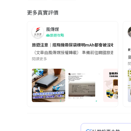
更多真實評價
風傳媒
旅遊攻略
旅遊注意｜搭飛機帶尿袋標明mAh都會被沒收😱出發前
（文章由風傳媒授權轉載） 準備前往韓國旅遊的民眾，
夏
閱讀更多