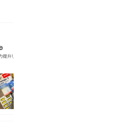

帶的行動電源機身已標示「10000mAh」，卻仍被要求當場丟棄，讓他
注力提升!｣ 長時間對住電腦､剪片寫稿,成日覺得眼睛乾澀､腦袋好似｢斷線｣｡試咗
好多鮮為人知嘅好處：減肥、消水腫、降血脂、美白養顏👇 冬瓜5大功效✨ 1️⃣ 利尿