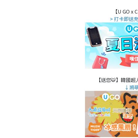
【U GO x
> 打卡即送充
【送您🐯】韓國超人
↓將