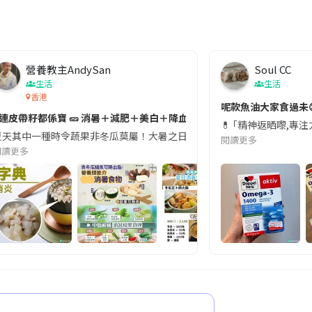
營養教主AndySan
Soul CC
生活
生活
香港
切記檢查「1標示」🚨
呢款魚油大家食過未
#連皮帶籽都係寶 🥒 消暑＋減肥＋美白＋降血脂
近期要特別留意隨身行李中的行動電源。一名旅客日前在機場安檢時，明明攜
💊 ｢精神返晒嚟,專
天其中一種時令蔬果非冬瓜莫屬！大暑之日，點都要飲碗冬瓜湯消暑解渴！除了解暑，冬瓜仲有
閱讀更多
閱讀更多