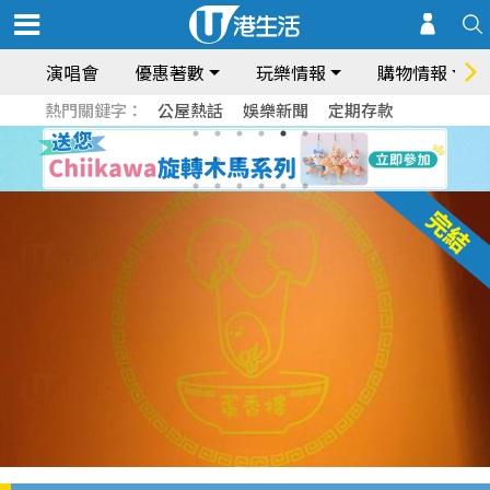
演唱會
優惠著數
玩樂情報
購物情報
熱門關鍵字：
公屋熱話
娛樂新聞
定期存款