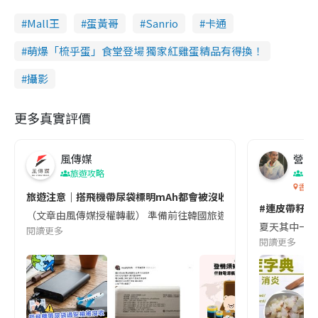
Mall王
蛋黃哥
Sanrio
卡通
萌爆「梳乎蛋」食堂登場 獨家紅雞蛋精品有得換！
攝影
更多真實評價
風傳媒
營養教
旅遊攻略
生
香港
旅遊注意｜搭飛機帶尿袋標明mAh都會被沒收😱出發前切記檢查「1
#連皮帶籽都
（文章由風傳媒授權轉載） 準備前往韓國旅遊的民眾，近期要特別留
夏天其中一種時
閱讀更多
閱讀更多