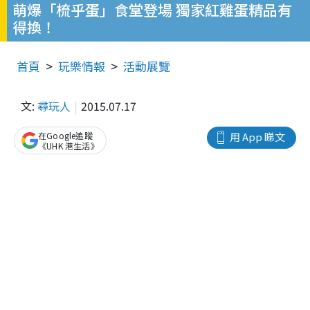
萌爆「梳乎蛋」食堂登場 獨家紅雞蛋精品有
得換！
首頁
玩樂情報
活動展覽
文:
尋玩人
2015.07.17
在Google追蹤
用 App 睇文
《UHK 港生活》