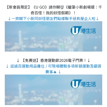
【新會員限定】《U GO》請你睇👹《蠟筆小新劇場版：千
奇百怪！我的妖怪假期》！
↓一齊睇下小新同妖怪朋友們點樣聯手拯救屋企人啦↓
↓ 【免費送】香港運動節2026電子門票！↓
↓ 設過百運動用品攤位 / 可現場體驗多項新穎運動及觀賞
賽事🔥 ↓