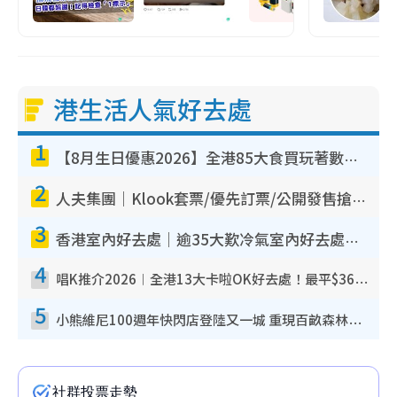
港生活人氣好去處
1
【8月生日優惠2026】全港85大食買玩著數攻略 自助餐/火鍋放題同行免費＋誠品/DONKI送現金券
2
人夫集團｜Klook套票/優先訂票/公開發售搶飛攻略！附票價.購票連結.場地座位表
3
香港室內好去處｜逾35大歎冷氣室內好去處推介 室內活動免費避雨無懼落雨
4
唱K推介2026︱全港13大卡啦OK好去處！最平$36起 日文K都有！(附地址+收費詳情)
5
小熊維尼100週年快閃店登陸又一城 重現百畝森林經典場景／獨家限定盲盒登場／專屬DIY香水