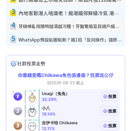
銀行高層戀上水療女技師！兩個月借128萬驚覺「沉船」沉落火海 揭背後疑似邪教操控賣淫
3
內地客歎港人唔識老！揭港鐵保鮮級冷氣 港人求放過：咪投訴
4
牙線棒亂用隨時越清越污糟！牙醫驚揭盲目過戶細菌恐致蛀牙：呢種先係日常真保養
5
WhatsApp預設貼圖點刪？揭1招「反向操作」還原簡潔介面 附3步實測教學