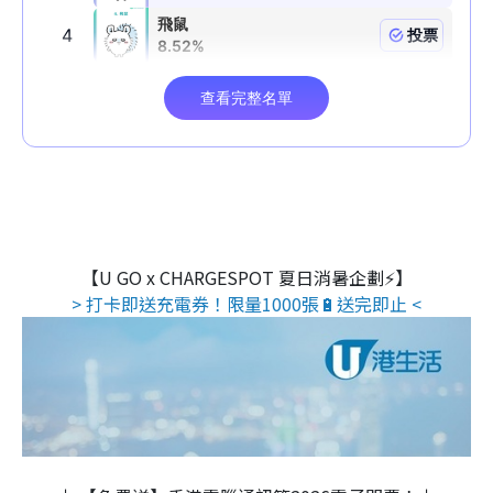
【U GO x CHARGESPOT 夏日消暑企劃⚡】
> 打卡即送充電券！限量1000張🔋送完即止 <