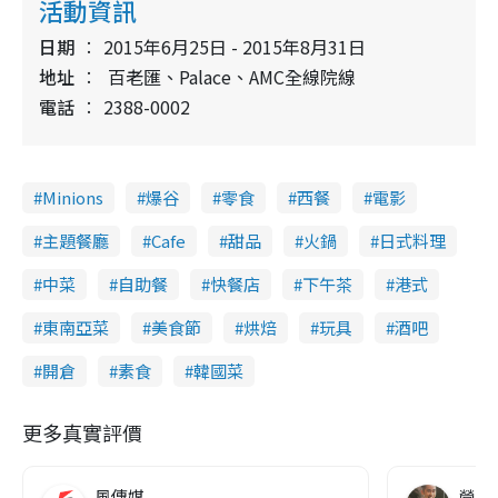
活動資訊
日期
2015年6月25日 - 2015年8月31日
地址
百老匯、Palace、AMC全線院線
電話
2388-0002
Minions
爆谷
零食
西餐
電影
主題餐廳
Cafe
甜品
火鍋
日式料理
中菜
自助餐
快餐店
下午茶
港式
東南亞菜
美食節
烘焙
玩具
酒吧
開倉
素食
韓國菜
更多真實評價
風傳媒
營養教