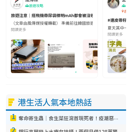
旅遊攻略
生
香港
旅遊注意｜搭飛機帶尿袋標明mAh都會被沒收😱出發前切記檢查「1
#連皮帶籽都
（文章由風傳媒授權轉載） 準備前往韓國旅遊的民眾，近期要特別留
夏天其中一種時
閱讀更多
閱讀更多
港生活人氣本地熱話
1
奪命寄生蟲｜食生菜狂瀉首現死者！疫潮惡化錄1.8萬宗病例 揭洗菜3大謬誤
2