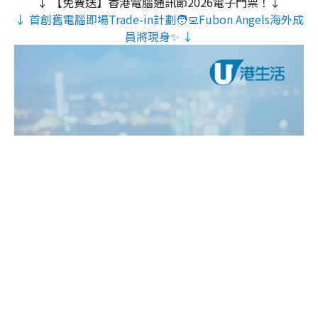
↓ 【免費送】香港電腦通訊節2026電子門票！↓
↓ 首創舊電腦即場Trade-in計劃🧑‍💻Fubon Angels海外成
員將現身✨ ↓