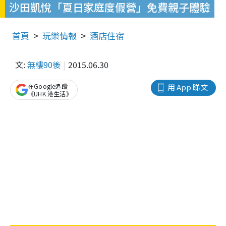
沙田凱悅「夏日家庭度假營」免費親子體驗
首頁
玩樂情報
酒店住宿
文:
無樓90後
2015.06.30
在Google追蹤
用 App 睇文
《UHK 港生活》