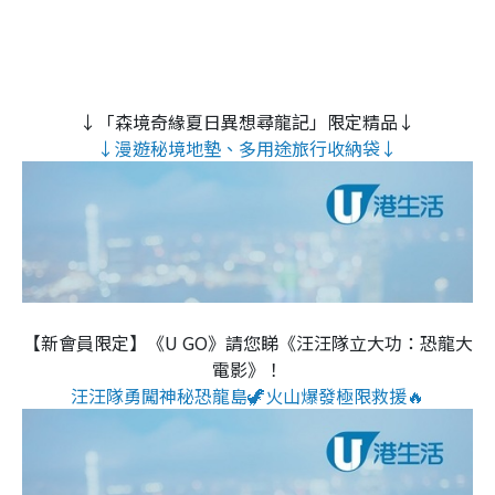
↓「森境奇緣夏日異想尋龍記」限定精品↓
↓漫遊秘境地墊、多用途旅行收納袋↓
【新會員限定】《U GO》請您睇《汪汪隊立大功：恐龍大
電影》！
汪汪隊勇闖神秘恐龍島🦖火山爆發極限救援🔥