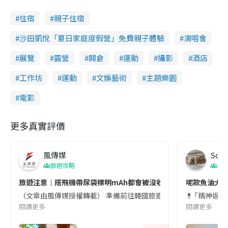
住宿
親子住宿
沙田凱悅「夏日家庭度假營」免費親子體驗
演唱會
展覽
露營
開倉
運動
攝影
酒店
工作坊
運動
文娛藝術
主題樂園
電影
更多真實評價
風傳媒
Soul
旅遊攻略
生
旅遊注意｜搭飛機帶尿袋標明mAh都會被沒收😱出發前切記檢查「1
呢款魚油大家
（文章由風傳媒授權轉載） 準備前往韓國旅遊的民眾，近期要特別留
💊 ｢精神返
閱讀更多
閱讀更多