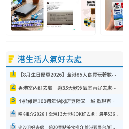
港生活人氣好去處
1
【8月生日優惠2026】全港85大食買玩著數攻略 自助餐/火鍋放題同行免費＋誠品/DONKI送現金券
2
香港室內好去處｜逾35大歎冷氣室內好去處推介 室內活動免費避雨無懼落雨
3
小熊維尼100週年快閃店登陸又一城 重現百畝森林經典場景／獨家限定盲盒登場／專屬DIY香水
4
唱K推介2026︱全港13大卡啦OK好去處！最平$36起 日文K都有！(附地址+收費詳情)
5
尖沙咀好去處｜逾20景點美食推介 維港觀景台/紅磚古蹟/九龍公園/室內遊樂場