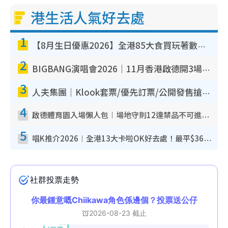
港生活人氣好去處
1
【8月生日優惠2026】全港85大食買玩著數攻略 自助餐/火鍋放題同行免費＋誠品/DONKI送現金券
2
BIGBANG演唱會2026｜11月香港啟德開3場！實名制VIP申請、優先購票攻略
3
人夫集團｜Klook套票/優先訂票/公開發售搶飛攻略！附票價.購票連結.場地座位表
4
啟德體育園入場懶人包︱場地守則12違禁品不可進場准帶細水樽但全場禁樽蓋！應援牌有限制！
5
唱K推介2026︱全港13大卡啦OK好去處！最平$36起 日文K都有！(附地址+收費詳情)