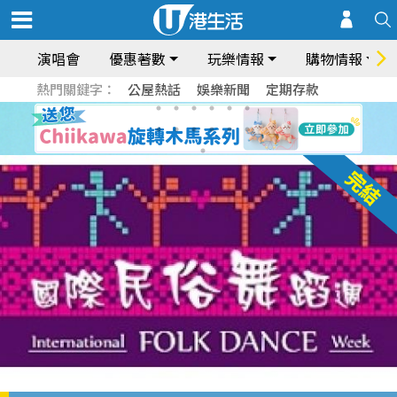
演唱會
優惠著數
玩樂情報
購物情報
熱門關鍵字：
公屋熱話
娛樂新聞
定期存款