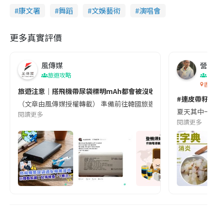
康文署
舞蹈
文娛藝術
演唱會
更多真實評價
風傳媒
營養教
旅遊攻略
生
香港
旅遊注意｜搭飛機帶尿袋標明mAh都會被沒收😱出發前切記檢查「1
#連皮帶籽都
（文章由風傳媒授權轉載） 準備前往韓國旅遊的民眾，近期要特別留
夏天其中一種時
閱讀更多
閱讀更多