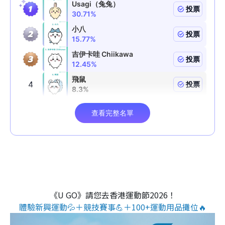
《U GO》請您去香港運動節2026！
體驗新興運動💦＋競技賽事💪＋100+運動用品攤位🔥