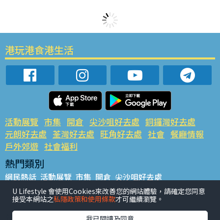
港玩港食港生活
活動展覽
市集
開倉
尖沙咀好去處
銅鑼灣好去處
元朗好去處
荃灣好去處
旺角好去處
社會
餐廳情報
戶外郊遊
社會福利
熱門類別
網民熱話
活動展覽
市集
開倉
尖沙咀好去處
銅鑼灣好去處
元朗好去處
荃灣好去處
旺角好去處
社會
U Lifestyle 會使用Cookies來改善您的網站體驗，請確定您同意
接受本網站之
私隱政策和使用條款
才可繼續瀏覽。
餐廳情報
戶外郊遊
熱門標籤
我已閱讀及同意