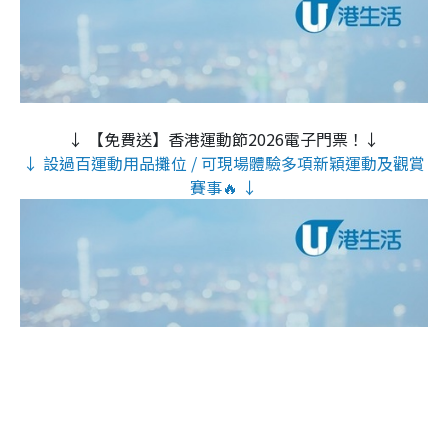
↓ 【免費送】香港運動節2026電子門票！↓
↓ 設過百運動用品攤位 / 可現場體驗多項新穎運動及觀賞
賽事🔥 ↓