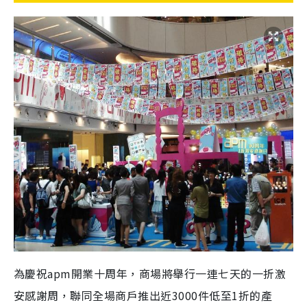
為慶祝apm開業十周年，商場將舉行一連七天的一折激
安感謝周，聯同全場商戶推出近3000件低至1折的產