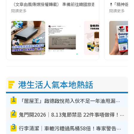
（文章由風傳媒授權轉載） 準備前往韓國旅遊的民眾，近期要特別留
💊 ｢精神返
閱讀更多
閱讀更多
港生活人氣本地熱話
1
「居屋王」啟德啟悅苑入伙不足一年淪甩漏之王！插頭噴火花致大停電 多戶業主全屋家電報銷
2
鬼門開2026｜8.13鬼節禁忌 22件事唔做得！燒肉、刺身要少食？半夜勿吹口哨/打呢個電話
3
行李清潔｜車轆污糟過馬桶58倍！專家警告忌用酒精抹 教1招免污手除菌