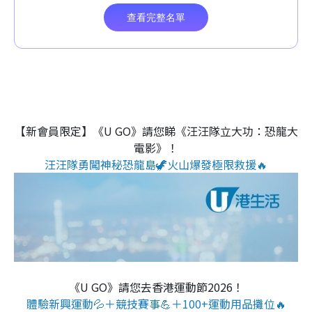
【新會員限定】《U GO》請您睇《汪汪隊立大功：恐龍大
電影》！
汪汪隊勇闖神秘恐龍島🦖火山爆發極限救援🔥
《U GO》請您去香港運動節2026！
體驗新興運動💦＋競技賽事💪＋100+運動用品攤位🔥