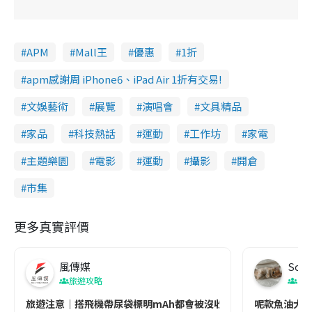
APM
Mall王
優惠
1折
apm感謝周 iPhone6、iPad Air 1折有交易!
文娛藝術
展覽
演唱會
文具精品
家品
科技熱話
運動
工作坊
家電
主題樂園
電影
運動
攝影
開倉
市集
更多真實評價
風傳媒
Soul
旅遊攻略
生
旅遊注意｜搭飛機帶尿袋標明mAh都會被沒收😱出發前切記檢查「1
呢款魚油大家