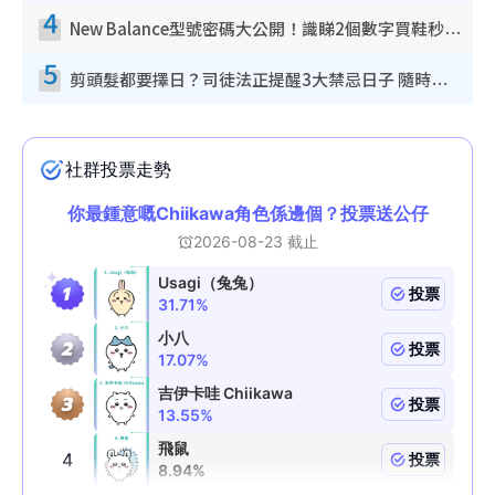
4
New Balance型號密碼大公開！識睇2個數字買鞋秒知功能免中伏 附5大熱門鞋款
5
剪頭髮都要擇日？司徒法正提醒3大禁忌日子 隨時剪走財運！呢日剪髮恐「剪壽命」？