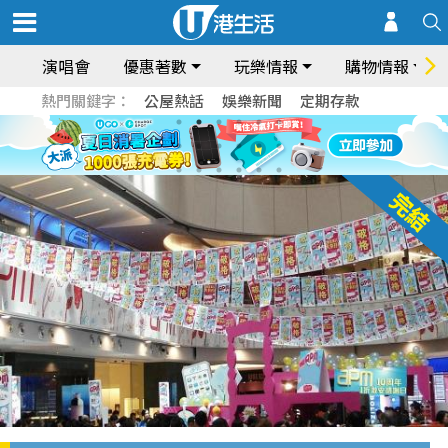
演唱會
優惠著數
玩樂情報
購物情報
熱門關鍵字：
公屋熱話
娛樂新聞
定期存款