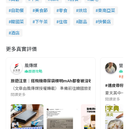
自助餐
美食節
零食
烘焙
東南亞菜
韓國菜
下午茶
住宿
甜品
快餐店
酒店
更多真實評價
風傳媒
營養教
旅遊攻略
生
香港
旅遊注意｜搭飛機帶尿袋標明mAh都會被沒收😱出發前切記檢查「1
#連皮帶籽都
（文章由風傳媒授權轉載） 準備前往韓國旅遊的民眾，近期要特別留
夏天其中一種時
閱讀更多
閱讀更多