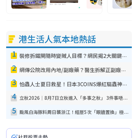
港生活人氣本地熱話
1
裝修拆鐵閘隨時變賊人目標？網民揭2大關鍵用途：裝新式等於白裝？附新舊鐵閘分別
2
網傳公院改用內地/副廠藥？醫生拆解正副廠分別 揭4類人換藥隨時出事
3
怕蟲人士夏日救星！日本3COINS爆紅驅蟲神器$45起 1招「全程免觸碰」輕鬆搞定小強
4
立秋2026｜8月7日立秋進入「多事之秋」 3件事唔做得！專家教6招開運 清枱頭／銀包納氣接好運
5
颱風白海豚料周日襲浙江！經歷5次「眼牆置換」極罕見 成登陸內地最長途颱風