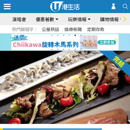
演唱會
優惠著數
玩樂情報
購物情報
熱門關鍵字：
公屋熱話
娛樂新聞
定期存款