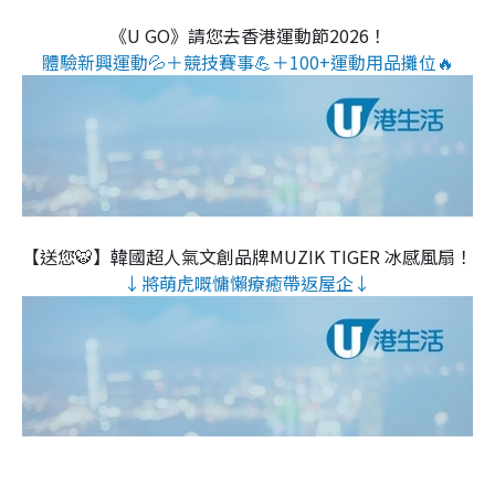
《U GO》請您去香港運動節2026！
體驗新興運動💦＋競技賽事💪＋100+運動用品攤位🔥
【送您🐯】韓國超人氣文創品牌MUZIK TIGER 冰感風扇！
↓將萌虎嘅慵懶療癒帶返屋企↓