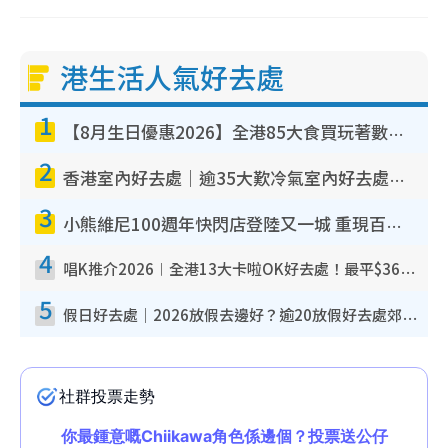
港生活人氣好去處
1
【8月生日優惠2026】全港85大食買玩著數攻略 自助餐/火鍋放題同行免費＋誠品/DONKI送現金券
2
香港室內好去處｜逾35大歎冷氣室內好去處推介 室內活動免費避雨無懼落雨
3
小熊維尼100週年快閃店登陸又一城 重現百畝森林經典場景／獨家限定盲盒登場／專屬DIY香水
4
唱K推介2026︱全港13大卡啦OK好去處！最平$36起 日文K都有！(附地址+收費詳情)
5
假日好去處｜2026放假去邊好？逾20放假好去處郊外/秘景 休閒半日或一日遊