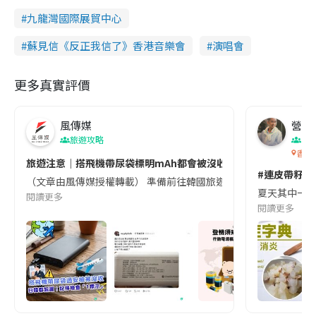
九龍灣國際展貿中心
蘇見信《反正我信了》香港音樂會
演唱會
更多真實評價
風傳媒
營養教
旅遊攻略
生
香港
旅遊注意｜搭飛機帶尿袋標明mAh都會被沒收😱出發前切記檢查「1
#連皮帶籽都
（文章由風傳媒授權轉載） 準備前往韓國旅遊的民眾，近期要特別留
夏天其中一種時
閱讀更多
閱讀更多