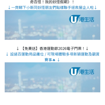
奇百怪！我的妖怪假期》！
↓一齊睇下小新同妖怪朋友們點樣聯手拯救屋企人啦↓
↓ 【免費送】香港運動節2026電子門票！↓
↓ 設過百運動用品攤位 / 可現場體驗多項新穎運動及觀賞
賽事🔥 ↓