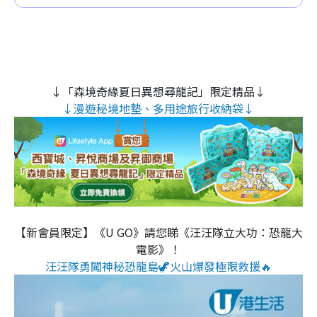
↓「森境奇緣夏日異想尋龍記」限定精品↓
↓漫遊秘境地墊、多用途旅行收納袋↓
【新會員限定】《U GO》請您睇《汪汪隊立大功：恐龍大
電影》！
汪汪隊勇闖神秘恐龍島🦖火山爆發極限救援🔥