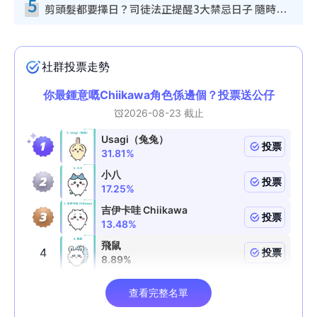
5
剪頭髮都要擇日？司徒法正提醒3大禁忌日子 隨時剪走財運！呢日剪髮恐「剪壽命」？