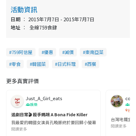
活動資訊
日期
2015年7月7日 - 2015年7月7日
地址
全線759食肆
759阿信屋
優惠
減價
東南亞菜
零食
韓國菜
日式料理
西餐
更多真實評價
Just_A_Girl_eats
co c
娛樂
吹
台灣
追劇日常🎬 殺手媽咪 A Bona Fide Killer
台灣地鐵宣
我最愛的韓國女演員孔曉振終於要回歸小螢幕啦!這次的劇本改編自同名
閱讀更多
閱讀更多