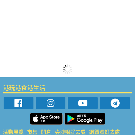
港玩港食港生活
活動展覽
市集
開倉
尖沙咀好去處
銅鑼灣好去處