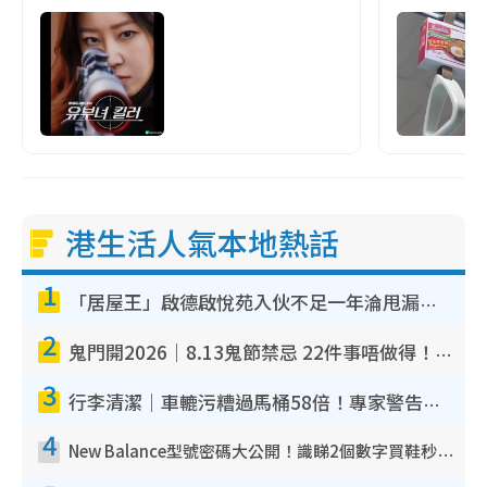
港生活人氣本地熱話
1
「居屋王」啟德啟悅苑入伙不足一年淪甩漏之王！插頭噴火花致大停電 多戶業主全屋家電報銷
2
鬼門開2026｜8.13鬼節禁忌 22件事唔做得！燒肉、刺身要少食？半夜勿吹口哨/打呢個電話
3
行李清潔｜車轆污糟過馬桶58倍！專家警告忌用酒精抹 教1招免污手除菌
4
New Balance型號密碼大公開！識睇2個數字買鞋秒知功能免中伏 附5大熱門鞋款