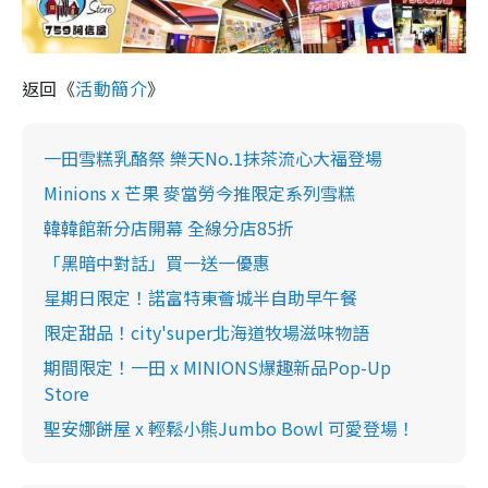
返回《
活動簡介
》
一田雪糕乳酪祭 樂天No.1抹茶流心大福登場
Minions x 芒果 麥當勞今推限定系列雪糕
韓韓館新分店開幕 全線分店85折
「黑暗中對話」買一送一優惠
星期日限定！諾富特東薈城半自助早午餐
限定甜品！city'super北海道牧場滋味物語
期間限定！一田 x MINIONS爆趣新品Pop-Up
Store
聖安娜餅屋 x 輕鬆小熊Jumbo Bowl 可愛登場！