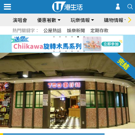
演唱會
優惠著數
玩樂情報
購物情報
熱門關鍵字：
公屋熱話
娛樂新聞
定期存款