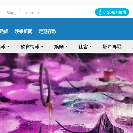
Blog
e-zone
U GO搵好去處
熱話
娛樂新聞
定期存款
情報
飲食情報
娛樂
社會
影片專區