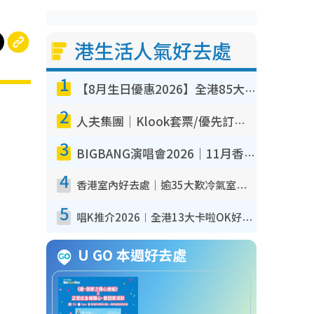
港生活人氣好去處
1
【8月生日優惠2026】全港85大食買玩著數攻略 自助餐/火鍋放題同行免費＋誠品/DONKI送現金券
2
人夫集團｜Klook套票/優先訂票/公開發售搶飛攻略！附票價.購票連結.場地座位表
3
BIGBANG演唱會2026｜11月香港啟德開3場！實名制VIP申請、優先購票攻略
4
香港室內好去處｜逾35大歎冷氣室內好去處推介 室內活動免費避雨無懼落雨
5
唱K推介2026︱全港13大卡啦OK好去處！最平$36起 日文K都有！(附地址+收費詳情)
U GO 本週好去處