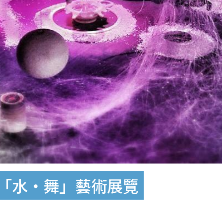
城「水‧舞」藝術展覽