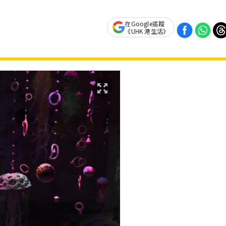
在Google追蹤
《UHK 港生活》