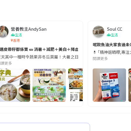
營養教主AndySan
Soul CC
生活
生活
香港
切記檢查「1標示」🚨
呢款魚油大家食過未
#連皮帶籽都係寶 🥒 消暑＋減肥＋美白＋降血脂
近期要特別留意隨身行李中的行動電源。一名旅客日前在機場安檢時，明明攜
💊 ｢精神返晒嚟,專
天其中一種時令蔬果非冬瓜莫屬！大暑之日，點都要飲碗冬瓜湯消暑解渴！除了解暑，冬瓜仲有
閱讀更多
閱讀更多