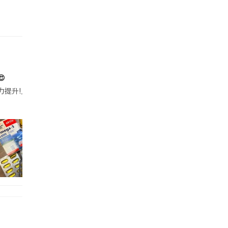

帶的行動電源機身已標示「10000mAh」，卻仍被要求當場丟棄，讓他
注力提升!｣ 長時間對住電腦､剪片寫稿,成日覺得眼睛乾澀､腦袋好似｢斷線｣｡試咗
好多鮮為人知嘅好處：減肥、消水腫、降血脂、美白養顏👇 冬瓜5大功效✨ 1️⃣ 利尿