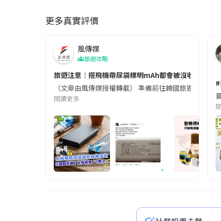
更多真實評價
風傳媒
旅遊攻略
旅遊注意｜搭飛機帶尿袋標明mAh都會被沒收😱出發前
（文章由風傳媒授權轉載） 準備前往韓國旅遊的民眾，
夏
閱讀更多