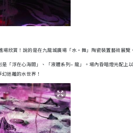
可進場欣賞！說的是在九龍城廣場「水‧舞」陶瓷裝置藝術展覽
是「浮在心海間」、「液體系列– 龍」。場內昏暗燈光配上
夢幻迷離的水世界！