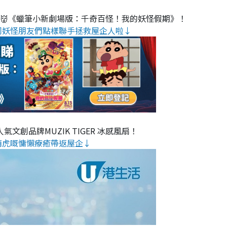
睇👹《蠟筆小新劇場版：千奇百怪！我的妖怪假期》！
同妖怪朋友們點樣聯手拯救屋企人啦↓
氣文創品牌MUZIK TIGER 冰感風扇！
萌虎嘅慵懶療癒帶返屋企↓