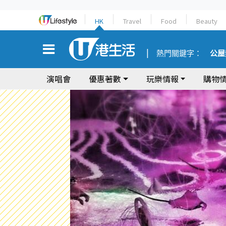
HK
Travel
Food
Beauty
熱門關鍵字：
公屋
演唱會
優惠著數
玩樂情報
購物