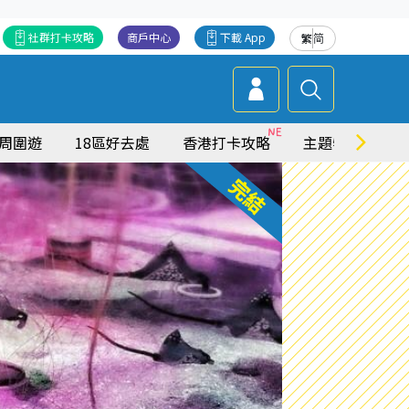
社群打卡攻略
商戶中心
下載 App
繁
简
周圍遊
18區好去處
香港打卡攻略
主題特集