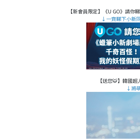
【新會員限定】《U GO》請你
↓一齊睇下小新
【送您🐯】韓國超人
↓將