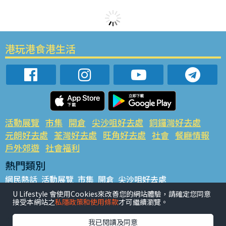
港玩港食港生活
活動展覽
市集
開倉
尖沙咀好去處
銅鑼灣好去處
元朗好去處
荃灣好去處
旺角好去處
社會
餐廳情報
戶外郊遊
社會福利
熱門類別
網民熱話
活動展覽
市集
開倉
尖沙咀好去處
銅鑼灣好去處
元朗好去處
荃灣好去處
旺角好去處
社會
U Lifestyle 會使用Cookies來改善您的網站體驗，請確定您同意
接受本網站之
私隱政策和使用條款
才可繼續瀏覽。
餐廳情報
戶外郊遊
熱門標籤
我已閱讀及同意