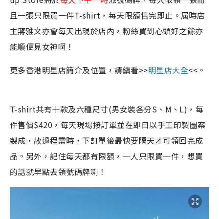
且一張只限買一件T-shirt，每天限額售完即止。屆時店
主蔣雅文亦會每天出現於店內，粉絲買到心頭好之餘亦
能順便見女神啊！
更多香港明星店簡介及位置，請續看>>
明星店大全
<<。
T-shirt共有十款及六種尺寸(男女裝各分S、M、L)，每
件售價$420，每天現場接訂單並在即日以手工印製圖案
製成，故過程需時，下訂單後最快要隔天才可領回完成
品。另外，記住每天都有限額，一人只限買一件，想買
的話就早點去領號碼牌喇！