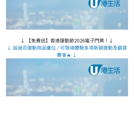
↓ 【免費送】香港運動節2026電子門票！↓
↓ 設過百運動用品攤位 / 可現場體驗多項新穎運動及觀賞
賽事🔥 ↓