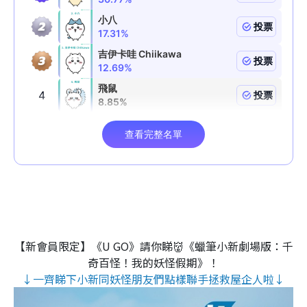
【新會員限定】《U GO》請你睇👹《蠟筆小新劇場版：千
奇百怪！我的妖怪假期》！
↓一齊睇下小新同妖怪朋友們點樣聯手拯救屋企人啦↓