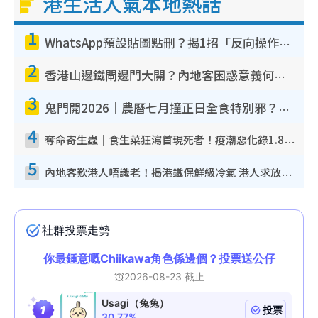
港生活人氣本地熱話
1
WhatsApp預設貼圖點刪？揭1招「反向操作」還原簡潔介面 附3步實測教學
2
香港山邊鐵閘邊門大開？內地客困惑意義何在！網民神回覆：呢種叫法理性防禦
3
鬼門開2026｜農曆七月撞正日全食特別邪？專家警告切忌做一事！揭4大禁忌+2招保平安
4
奪命寄生蟲｜食生菜狂瀉首現死者！疫潮惡化錄1.8萬宗病例 揭洗菜3大謬誤
5
內地客歎港人唔識老！揭港鐵保鮮級冷氣 港人求放過：咪投訴