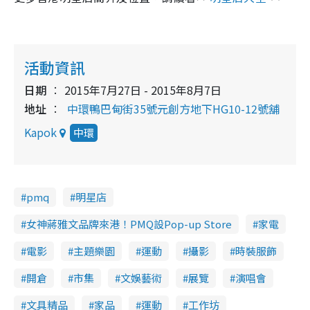
活動資訊
日期
2015年7月27日 - 2015年8月7日
地址
中環鴨巴甸街35號元創方地下HG10-12號舖
Kapok
中環
pmq
明星店
女神蔣雅文品牌來港！PMQ設Pop-up Store
家電
電影
主題樂園
運動
攝影
時裝服飾
開倉
市集
文娛藝術
展覽
演唱會
文具精品
家品
運動
工作坊