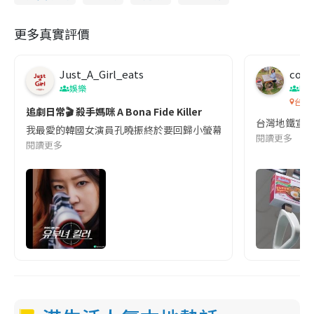
更多真實評價
Just_A_Girl_eats
co c
娛樂
吹
台灣
追劇日常🎬 殺手媽咪 A Bona Fide Killer
台灣地鐵宣
我最愛的韓國女演員孔曉振終於要回歸小螢幕啦!這次的劇本改編自同名
閱讀更多
閱讀更多