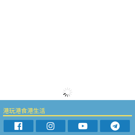
港玩港食港生活