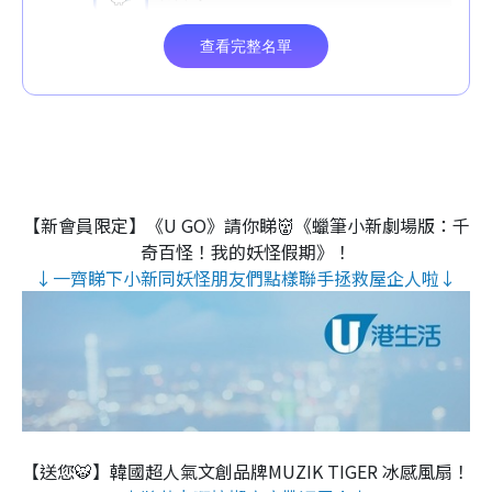
【新會員限定】《U GO》請你睇👹《蠟筆小新劇場版：千
奇百怪！我的妖怪假期》！
↓一齊睇下小新同妖怪朋友們點樣聯手拯救屋企人啦↓
【送您🐯】韓國超人氣文創品牌MUZIK TIGER 冰感風扇！