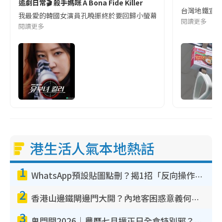
追劇日常🎬 殺手媽咪 A Bona Fide Killer
台灣地鐵宣
我最愛的韓國女演員孔曉振終於要回歸小螢幕啦!這次的劇本改編自同名
閱讀更多
閱讀更多
港生活人氣本地熱話
1
WhatsApp預設貼圖點刪？揭1招「反向操作」還原簡潔介面 附3步實測教學
2
香港山邊鐵閘邊門大開？內地客困惑意義何在！網民神回覆：呢種叫法理性防禦
3