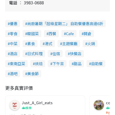
電話
3983-0688
優惠
尚廚暑期「超級星期二」 自助餐優惠高達6折
零食
韓國菜
西餐
Cafe
開倉
中菜
素食
港式
主題餐廳
火鍋
酒店
日式料理
住宿
快餐店
東南亞菜
烘焙
下午茶
甜品
自助餐
酒吧
美食節
更多真實評價
Just_A_Girl_eats
co c
娛樂
吹
台灣