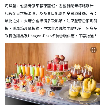
海鮮盤，包括青蘋果蓉凍龍蝦、雪蟹腳配青檸咯嗲汁、
凍蝦配日本梅清酒汁及藍青口配雷司令白酒菠蘿汁等；
除此之外，大廚亦會準備多款熱葷，油果蘆薈忌廉焗龍
蝦、避風糖炒龍蝦鉗、中式薑葱燒焗羊腿扒等，另多多
款特色甜品及Häagen-Dazs杯裝雪糕供應，不容錯過！