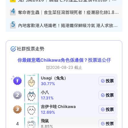
鬼門開2026｜農曆七月撞正日全食特別邪？專家警告切忌做一事！揭4大禁忌+2招保平安
4
奪命寄生蟲｜食生菜狂瀉首現死者！疫潮惡化錄1.8萬宗病例 揭洗菜3大謬誤
5
內地客歎港人唔識老！揭港鐵保鮮級冷氣 港人求放過：咪投訴