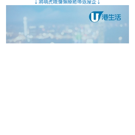
↓將萌虎嘅慵懶療癒帶返屋企↓