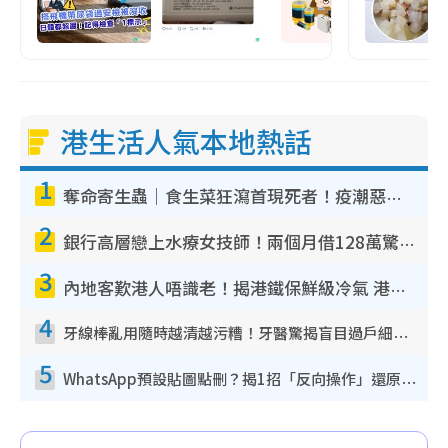
港生活人氣本地熱話
1
奪命寄生蟲｜食生菜狂瀉首現死者！疫潮惡化錄1.8萬宗病例 揭洗菜3大謬誤
2
銀行高層戀上水療女技師！兩個月借128萬驚覺「沉船」沉落火海 揭背後疑似邪教操控賣淫
3
內地客歎港人唔識老！揭港鐵保鮮級冷氣 港人求放過：咪投訴
4
牙線棒亂用隨時越清越污糟！牙醫驚揭盲目過戶細菌恐致蛀牙：呢種先係日常真保養
5
WhatsApp預設貼圖點刪？揭1招「反向操作」還原簡潔介面 附3步實測教學