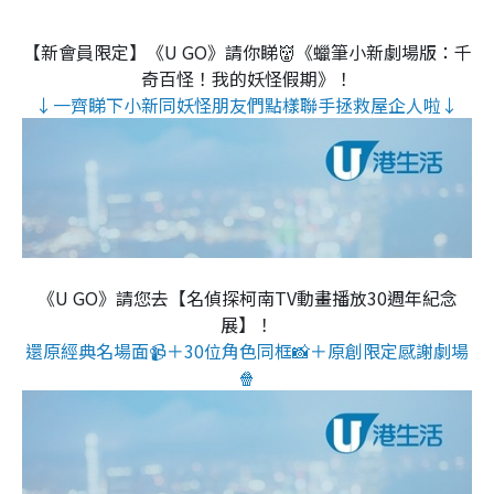
【新會員限定】《U GO》請你睇👹《蠟筆小新劇場版：千
奇百怪！我的妖怪假期》！
↓一齊睇下小新同妖怪朋友們點樣聯手拯救屋企人啦↓
《U GO》請您去【名偵探柯南TV動畫播放30週年紀念
展】！
還原經典名場面📹＋30位角色同框📸＋原創限定感謝劇場
🍿