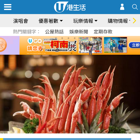
演唱會
優惠著數
玩樂情報
購物情報
熱門關鍵字：
公屋熱話
娛樂新聞
定期存款