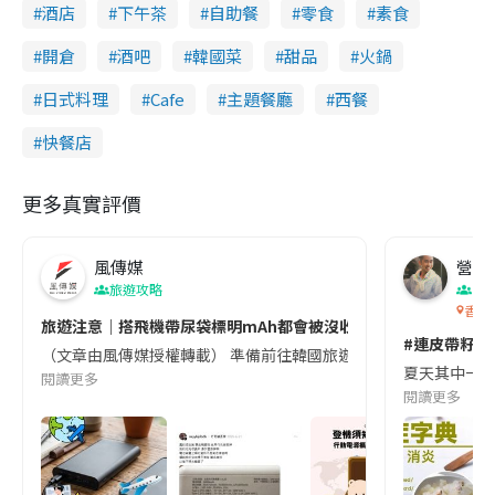
酒店
下午茶
自助餐
零食
素食
開倉
酒吧
韓國菜
甜品
火鍋
日式料理
Cafe
主題餐廳
西餐
快餐店
更多真實評價
風傳媒
營養教
旅遊攻略
生
香港
旅遊注意｜搭飛機帶尿袋標明mAh都會被沒收😱出發前切記檢查「1
#連皮帶籽都
（文章由風傳媒授權轉載） 準備前往韓國旅遊的民眾，近期要特別留
夏天其中一種時
閱讀更多
閱讀更多