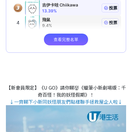
【新會員限定】《U GO》請你睇👹《蠟筆小新劇場版：千
奇百怪！我的妖怪假期》！
↓一齊睇下小新同妖怪朋友們點樣聯手拯救屋企人啦↓