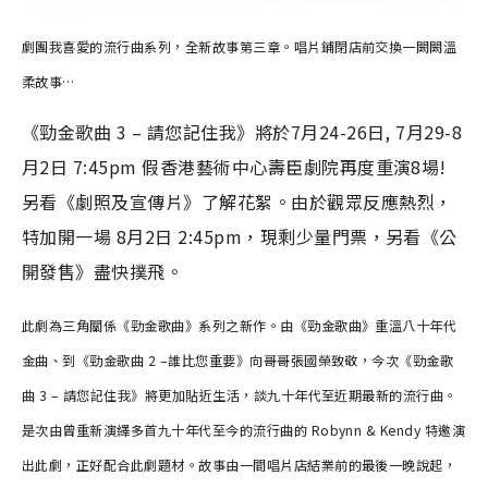
劇團我喜愛的流行曲系列，全新故事第三章。唱片鋪閉店前交換一闕闕溫
柔故事…
《勁金歌曲 3 – 請您記住我》將於7月24-26日, 7月29-8
月2日 7:45pm 假香港藝術中心壽臣劇院再度重演8場!
另看《劇照及宣傳片》了解花絮。由於觀眾反應熱烈，
特加開一場 8月2日 2:45pm，現剩少量門票，另看《公
開發售》盡快撲飛。
此劇為三角關係《勁金歌曲》系列之新作。由《勁金歌曲》重溫八十年代
金曲、到《勁金歌曲 2 –誰比您重要》向哥哥張國榮致敬，今次《勁金歌
曲 3 – 請您記住我》將更加貼近生活，談九十年代至近期最新的流行曲。
是次由曾重新演繹多首九十年代至今的流行曲的 Robynn & Kendy 特邀演
出此劇，正好配合此劇題材。故事由一間唱片店結業前的最後一晚說起，