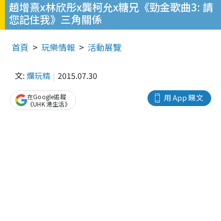
趙增熹x林欣彤x龔柯允x糖兄《勁金歌曲3: 請
您記住我》三角關係
首頁
玩樂情報
活動展覽
文:
爛玩精
2015.07.30
在Google追蹤
用 App 睇文
《UHK 港生活》