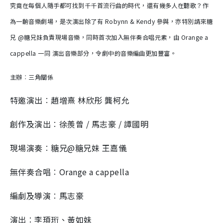
究竟在每個人隨手都可找到千千首流行曲的時代，還有幾多人在聽歌？作
為一齣音樂劇場，是次演出除了有 Robynn & Kendy 參與，亦特別請來糖
兄 @糖兄妹負責現場音樂，同時首次加入無伴奏合唱元素，由 Orange a
cappella 一同 演出音樂部分，令劇中的音樂編曲更加豐富。
主辦︰三角關係
特邀演出︰趙增熹 林欣彤 龔柯允
創作及演出︰徐羨曾 / 馬志豪 / 譚國明
現場演奏︰糖兄@糖兄妹 王嘉儀
無伴奏合唱︰Orange a cappella
編劇及導演︰馬志豪
演出︰李頊珩、黃如妹