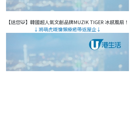
【送您🐯】韓國超人氣文創品牌MUZIK TIGER 冰感風扇！
↓將萌虎嘅慵懶療癒帶返屋企↓