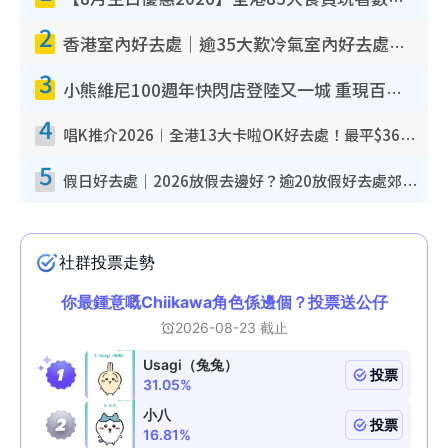
【8月生日優惠2026】全港85大食買玩著數攻略 自助餐/火鍋放題同行免費＋誠品/DONKI送現金券
2
香港室內好去處｜逾35大歎冷氣室內好去處推介 室內活動免費避雨無懼落雨
3
小熊維尼100週年快閃店登陸又一城 重現百畝森林經典場景／獨家限定盲盒登場／專屬DIY香水
4
唱K推介2026︱全港13大卡啦OK好去處！最平$36起 日文K都有！(附地址+收費詳情)
5
假日好去處｜2026放假去邊好？逾20放假好去處郊外/秘景 休閒半日或一日遊