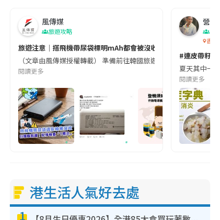
風傳媒
營養教
旅遊攻略
生
香港
旅遊注意｜搭飛機帶尿袋標明mAh都會被沒收😱出發前切記檢查「1
#連皮帶籽都
（文章由風傳媒授權轉載） 準備前往韓國旅遊的民眾，近期要特別留
夏天其中一種時
閱讀更多
閱讀更多
港生活人氣好去處
1