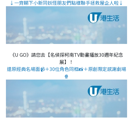
↓一齊睇下小新同妖怪朋友們點樣聯手拯救屋企人啦↓
《U GO》請您去【名偵探柯南TV動畫播放30週年紀念
展】！
還原經典名場面📹＋30位角色同框📸＋原創限定感謝劇場
🍿