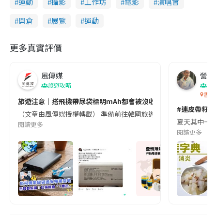
運動
攝影
工作坊
電影
演唱會
開倉
展覽
運動
更多真實評價
風傳媒
營養教
旅遊攻略
生
香港
旅遊注意｜搭飛機帶尿袋標明mAh都會被沒收😱出發前切記檢查「1
#連皮帶籽都
（文章由風傳媒授權轉載） 準備前往韓國旅遊的民眾，近期要特別留
夏天其中一種時
閱讀更多
閱讀更多