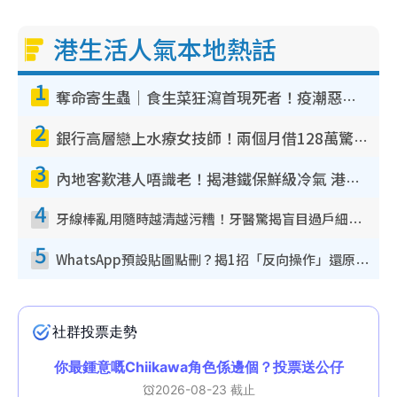
港生活人氣本地熱話
1
奪命寄生蟲｜食生菜狂瀉首現死者！疫潮惡化錄1.8萬宗病例 揭洗菜3大謬誤
2
銀行高層戀上水療女技師！兩個月借128萬驚覺「沉船」沉落火海 揭背後疑似邪教操控賣淫
3
內地客歎港人唔識老！揭港鐵保鮮級冷氣 港人求放過：咪投訴
4
牙線棒亂用隨時越清越污糟！牙醫驚揭盲目過戶細菌恐致蛀牙：呢種先係日常真保養
5
WhatsApp預設貼圖點刪？揭1招「反向操作」還原簡潔介面 附3步實測教學