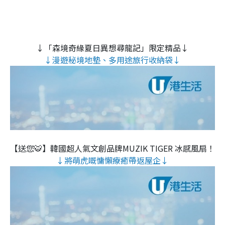
↓「森境奇緣夏日異想尋龍記」限定精品↓
↓漫遊秘境地墊、多用途旅行收納袋↓
【送您🐯】韓國超人氣文創品牌MUZIK TIGER 冰感風扇！
↓將萌虎嘅慵懶療癒帶返屋企↓