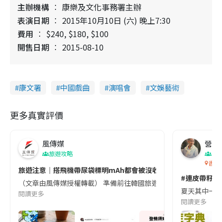
主辦機構
康樂及文化事務署主辦
表演日期
2015年10月10日 (六) 晚上7:30
費用
$240, $180, $100
開售日期
2015-08-10
康文署
中國戲曲
演唱會
文娛藝術
更多真實評價
風傳媒
營養教
旅遊攻略
生
香港
旅遊注意｜搭飛機帶尿袋標明mAh都會被沒收😱出發前切記檢查「1
#連皮帶籽都
（文章由風傳媒授權轉載） 準備前往韓國旅遊的民眾，近期要特別留
夏天其中一種時
閱讀更多
閱讀更多