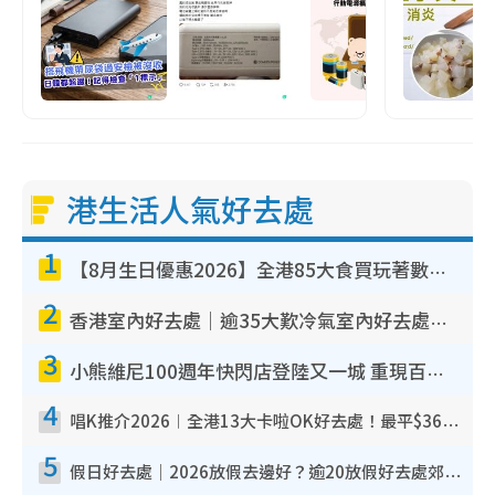
港生活人氣好去處
1
【8月生日優惠2026】全港85大食買玩著數攻略 自助餐/火鍋放題同行免費＋誠品/DONKI送現金券
2
香港室內好去處｜逾35大歎冷氣室內好去處推介 室內活動免費避雨無懼落雨
3
小熊維尼100週年快閃店登陸又一城 重現百畝森林經典場景／獨家限定盲盒登場／專屬DIY香水
4
唱K推介2026︱全港13大卡啦OK好去處！最平$36起 日文K都有！(附地址+收費詳情)
5
假日好去處｜2026放假去邊好？逾20放假好去處郊外/秘景 休閒半日或一日遊