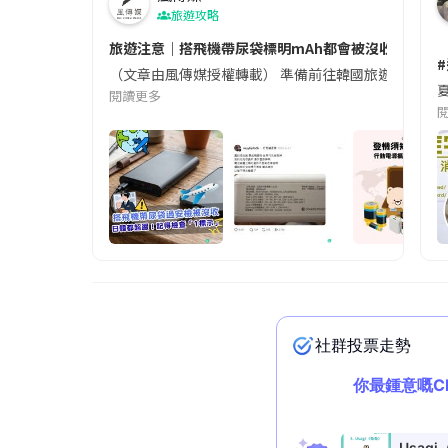
旅遊攻略
旅遊注意｜搭飛機帶尿袋標明mAh都會被沒收😱出發前
（文章由風傳媒授權轉載） 準備前往韓國旅遊的民眾，
夏
閱讀更多