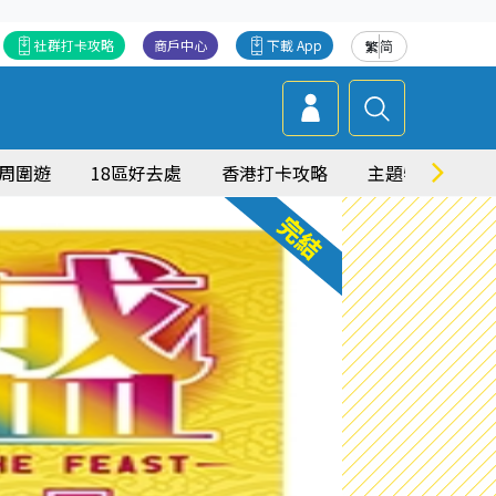
社群打卡攻略
商戶中心
下載 App
繁
简
周圍遊
18區好去處
香港打卡攻略
主題特集