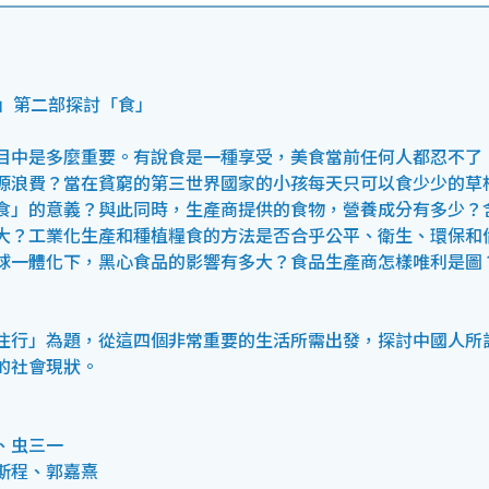
列」第二部探討「食」
目中是多麼重要。有說食是一種享受，美食當前任何人都忍不了
源浪費？當在貧窮的第三世界國家的小孩每天只可以食少少的草
食」的意義？與此同時，生產商提供的食物，營養成分有多少？
大？工業化生產和種植糧食的方法是否合乎公平、衛生、環保和
球一體化下，黑心食品的影響有多大？食品生產商怎樣唯利是圖
住行」為題，從這四個非常重要的生活所需出發，探討中國人所
的社會現狀。
、虫三一
斯程、郭嘉熹