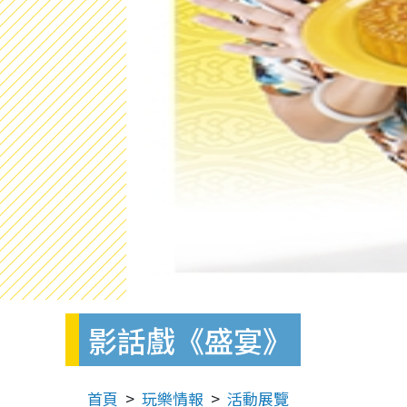
影話戲《盛宴》
首頁
玩樂情報
活動展覽