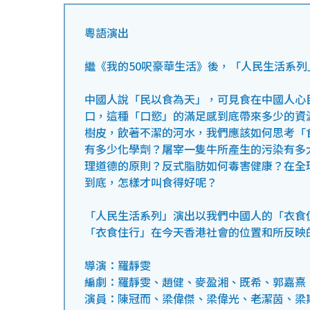
粵語演出
繼《我的50呎豪華生活》後，「人民生活系
中國人說「民以食為天」，可見食在中國人心
口，這種「口慾」的滿足感到底帶來多少的資
樹皮，飲著不潔的河水，我們應該如何思考「
有多少化學劑？屠宰一隻牛所產生的污染有多
理道德的原則？反式脂肪如何毒害健康？在全
到底，怎樣才叫食得好呢？
「人民生活系列」演出以我們中國人的「衣食
「衣食住行」在今天香港社會的位置和所反映
導演：羅靜雯
編劇：羅靜雯、趙健、麥盈湘、既希、郭嘉熹
演員：陳冠而、梁偉傑、梁偉光、老潔茵、梁