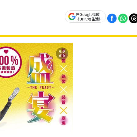
在Google追蹤
《UHK 港生活》