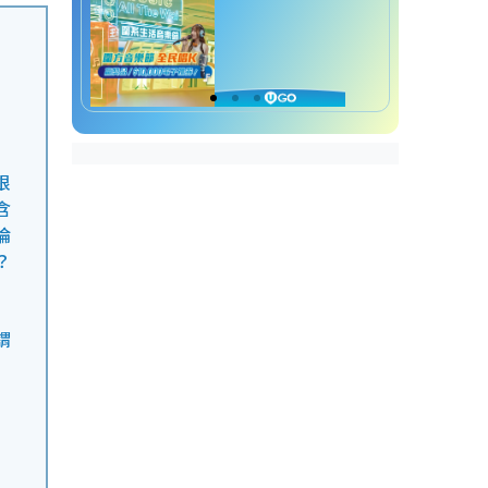
根
含
倫
？
謂