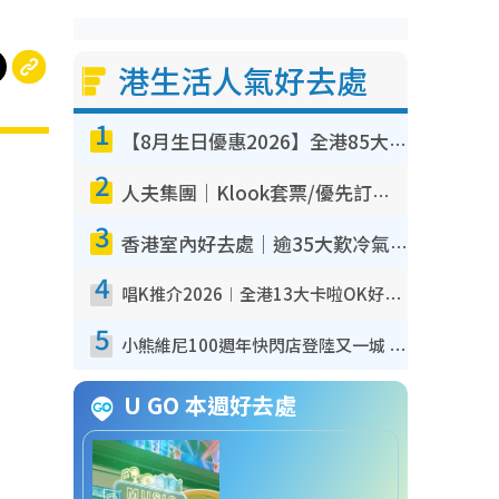
港生活人氣好去處
1
【8月生日優惠2026】全港85大食買玩著數攻略 自助餐/火鍋放題同行免費＋誠品/DONKI送現金券
2
人夫集團｜Klook套票/優先訂票/公開發售搶飛攻略！附票價.購票連結.場地座位表
3
香港室內好去處｜逾35大歎冷氣室內好去處推介 室內活動免費避雨無懼落雨
4
唱K推介2026︱全港13大卡啦OK好去處！最平$36起 日文K都有！(附地址+收費詳情)
5
小熊維尼100週年快閃店登陸又一城 重現百畝森林經典場景／獨家限定盲盒登場／專屬DIY香水
U GO 本週好去處