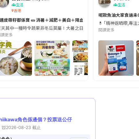
生活
生活
香港
切記檢查「1標示」🚨
呢款魚油大家食過未
#連皮帶籽都係寶 🥒 消暑＋減肥＋美白＋降血脂
近期要特別留意隨身行李中的行動電源。一名旅客日前在機場安檢時，明明攜
💊 ｢精神返晒嚟,專
天其中一種時令蔬果非冬瓜莫屬！大暑之日，點都要飲碗冬瓜湯消暑解渴！除了解暑，冬瓜仲有
閱讀更多
閱讀更多