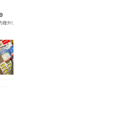

帶的行動電源機身已標示「10000mAh」，卻仍被要求當場丟棄，讓他
注力提升!｣ 長時間對住電腦､剪片寫稿,成日覺得眼睛乾澀､腦袋好似｢斷線｣｡試咗
好多鮮為人知嘅好處：減肥、消水腫、降血脂、美白養顏👇 冬瓜5大功效✨ 1️⃣ 利尿