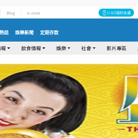
Blog
e-zone
U GO搵好去處
熱話
娛樂新聞
定期存款
情報
飲食情報
娛樂
社會
影片專區