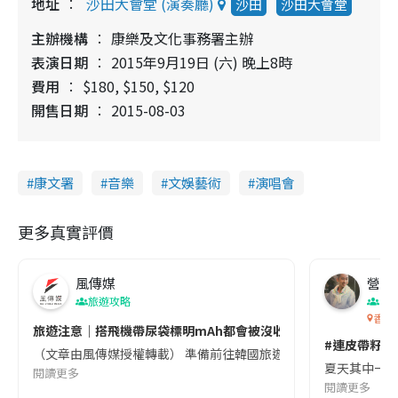
地址
沙田大會堂 (演奏廳)
沙田
沙田大會堂
主辦機構
康樂及文化事務署主辦
表演日期
2015年9月19日 (六) 晚上8時
費用
$180, $150, $120
開售日期
2015-08-03
康文署
音樂
文娛藝術
演唱會
更多真實評價
風傳媒
營養教
旅遊攻略
生
香港
旅遊注意｜搭飛機帶尿袋標明mAh都會被沒收😱出發前切記檢查「1
#連皮帶籽都
（文章由風傳媒授權轉載） 準備前往韓國旅遊的民眾，近期要特別留
夏天其中一種時
閱讀更多
閱讀更多