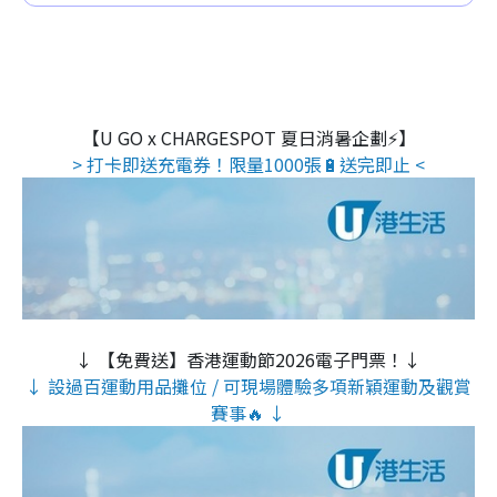
【U GO x CHARGESPOT 夏日消暑企劃⚡】
> 打卡即送充電券！限量1000張🔋送完即止 <
↓ 【免費送】香港運動節2026電子門票！↓
↓ 設過百運動用品攤位 / 可現場體驗多項新穎運動及觀賞
賽事🔥 ↓