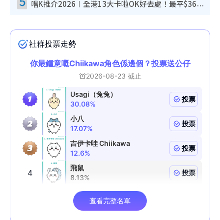
5
唱K推介2026︱全港13大卡啦OK好去處！最平$36起 日文K都有！(附地址+收費詳情)