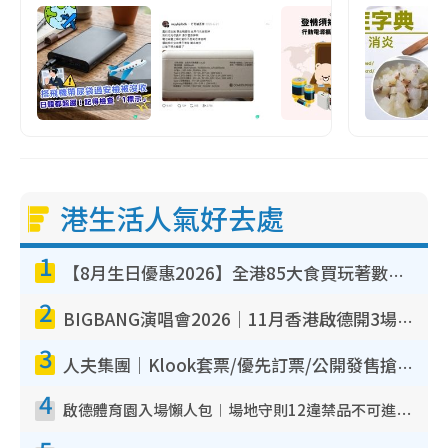
港生活人氣好去處
1
【8月生日優惠2026】全港85大食買玩著數攻略 自助餐/火鍋放題同行免費＋誠品/DONKI送現金券
2
BIGBANG演唱會2026｜11月香港啟德開3場！實名制VIP申請、優先購票攻略
3
人夫集團｜Klook套票/優先訂票/公開發售搶飛攻略！附票價.購票連結.場地座位表
4
啟德體育園入場懶人包︱場地守則12違禁品不可進場准帶細水樽但全場禁樽蓋！應援牌有限制！