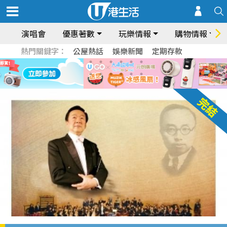
演唱會
優惠著數
玩樂情報
購物情報
熱門關鍵字：
公屋熱話
娛樂新聞
定期存款