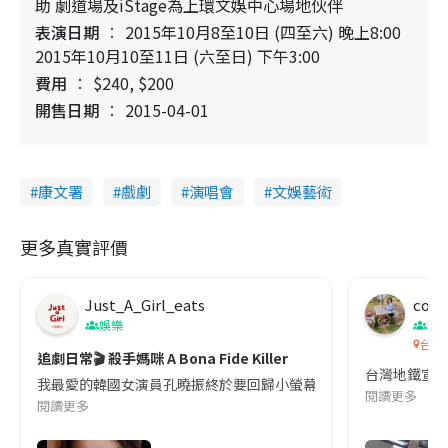
助 劇道場及iStage為上環文娛中心場地伙伴
表演日期
2015年10月8至10日 (四至六) 晚上8:00
2015年10月10至11日 (六至日) 下午3:00
費用
$240, $200
開售日期
2015-04-01
康文署
戲劇
演唱會
文娛藝術
更多真實評價
Just_A_Girl_eats
co c
娛樂
吹
台灣
追劇日常🎬 殺手媽咪 A Bona Fide Killer
台灣地鐵宣
我最愛的韓國女演員孔曉振終於要回歸小螢幕啦!這次的劇本改編自同名
閱讀更多
閱讀更多