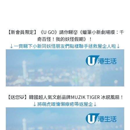
【新會員限定】《U GO》請你睇👹《蠟筆小新劇場版：千
奇百怪！我的妖怪假期》！
↓一齊睇下小新同妖怪朋友們點樣聯手拯救屋企人啦↓
【送您🐯】韓國超人氣文創品牌MUZIK TIGER 冰感風扇！
↓將萌虎嘅慵懶療癒帶返屋企↓