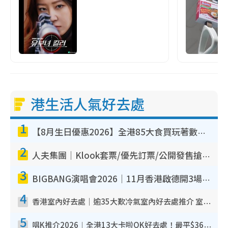
港生活人氣好去處
1
【8月生日優惠2026】全港85大食買玩著數攻略 自助餐/火鍋放題同行免費＋誠品/DONKI送現金券
2
人夫集團｜Klook套票/優先訂票/公開發售搶飛攻略！附票價.購票連結.場地座位表
3
BIGBANG演唱會2026｜11月香港啟德開3場！實名制VIP申請、優先購票攻略
4
香港室內好去處｜逾35大歎冷氣室內好去處推介 室內活動免費避雨無懼落雨
5
唱K推介2026︱全港13大卡啦OK好去處！最平$36起 日文K都有！(附地址+收費詳情)