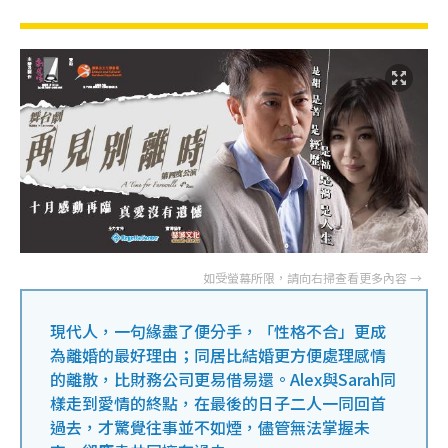
現代人，一句緣盡了便分手，「性格不合」更成
為離婚的最好理由；同居比結婚更方便處理感情
的離散，比財務公司更易借易還。Alex與Sarah同
樣走到愛情的終點，在最後的日子二人一同回首
過去，才驚覺往事並不如煙，儘管無法掌握未