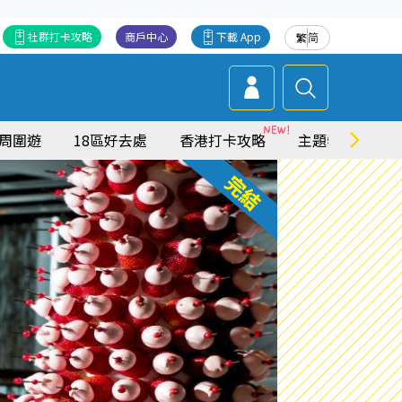
社群打卡攻略
商戶中心
下載 App
繁
简
周圍遊
18區好去處
香港打卡攻略
主題特集