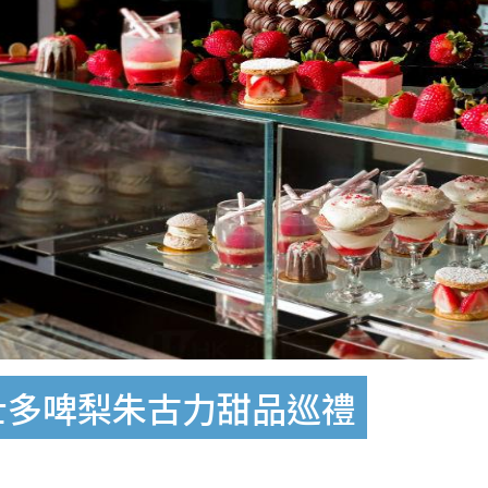
ton士多啤梨朱古力甜品巡禮