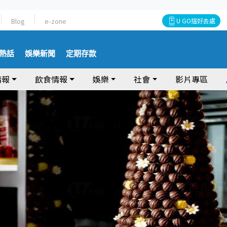
Blog
e-zone
U GO搵好去處
熱話
娛樂新聞
定期存款
情報
飲食情報
娛樂
社會
影片專區