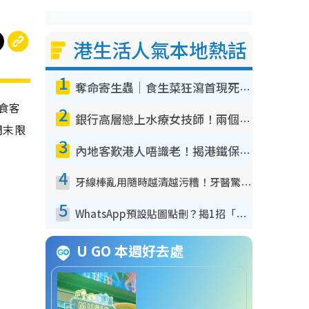
港生活人氣本地熱話
1
奪命寄生蟲｜食生菜狂瀉首現死者！疫潮惡化錄1.8萬宗病例 揭洗菜3大謬誤
為食客
2
銀行高層戀上水療女技師！兩個月借128萬驚覺「沉船」沉落火海 揭背後疑似邪教操控賣淫
周末限
3
內地客歎港人唔識老！揭港鐵保鮮級冷氣 港人求放過：咪投訴
4
牙線棒亂用隨時越清越污糟！牙醫驚揭盲目過戶細菌恐致蛀牙：呢種先係日常真保養
5
WhatsApp預設貼圖點刪？揭1招「反向操作」還原簡潔介面 附3步實測教學
U GO 本週好去處