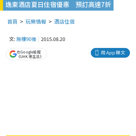
逸東酒店夏日住宿優惠 預訂高達7折
首頁
玩樂情報
酒店住宿
文:
無樓90後
2015.08.20
在Google追蹤
用 App 睇文
《UHK 港生活》