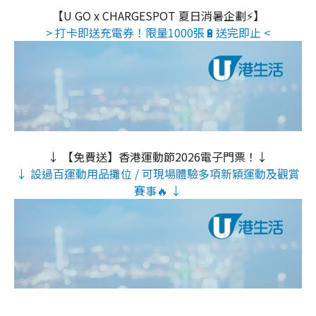
【U GO x CHARGESPOT 夏日消暑企劃⚡】
> 打卡即送充電券！限量1000張🔋送完即止 <
↓ 【免費送】香港運動節2026電子門票！↓
↓ 設過百運動用品攤位 / 可現場體驗多項新穎運動及觀賞
賽事🔥 ↓