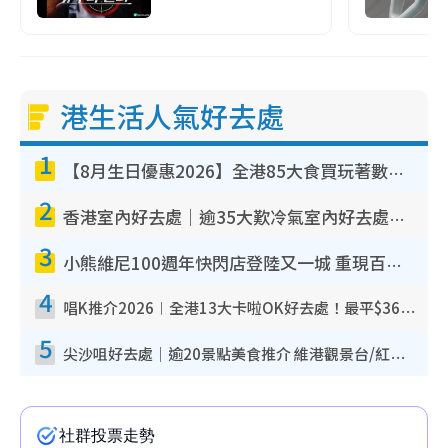
港生活人氣好去處
1
【8月生日優惠2026】全港85大食買玩著數攻略 自助餐/火鍋放題同行免費＋誠品/DONKI送現金券
2
香港室內好去處｜逾35大歎冷氣室內好去處推介 室內活動免費避雨無懼落雨
3
小熊維尼100週年快閃店登陸又一城 重現百畝森林經典場景／獨家限定盲盒登場／專屬DIY香水
4
唱K推介2026︱全港13大卡啦OK好去處！最平$36起 日文K都有！(附地址+收費詳情)
5
尖沙咀好去處｜逾20景點美食推介 維港觀景台/紅磚古蹟/九龍公園/室內遊樂場