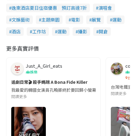
逸東酒店夏日住宿優惠 預訂高達7折
演唱會
文娛藝術
主題樂園
電影
展覽
運動
酒店
工作坊
運動
攝影
開倉
更多真實評價
Just_A_Girl_eats
co c
娛樂
吹
台灣
追劇日常🎬 殺手媽咪 A Bona Fide Killer
台灣地鐵宣
我最愛的韓國女演員孔曉振終於要回歸小螢幕啦!這次的劇本改編自同名
閱讀更多
閱讀更多