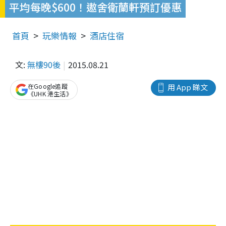
平均每晚$600！遨舍衛蘭軒預訂優惠
首頁
玩樂情報
酒店住宿
文:
無樓90後
2015.08.21
在Google追蹤
用 App 睇文
《UHK 港生活》