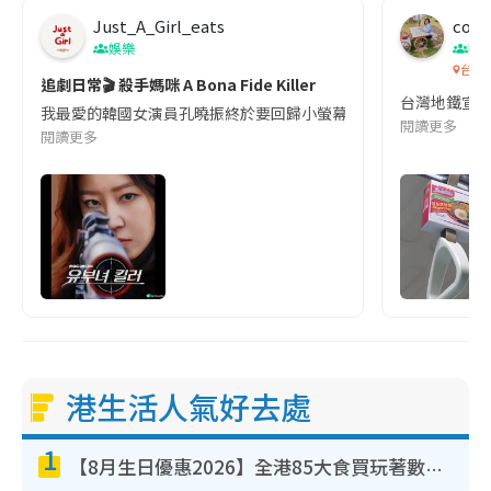
Just_A_Girl_eats
co c
娛樂
吹
台灣
追劇日常🎬 殺手媽咪 A Bona Fide Killer
台灣地鐵宣
我最愛的韓國女演員孔曉振終於要回歸小螢幕啦!這次的劇本改編自同名
閱讀更多
閱讀更多
港生活人氣好去處
1
【8月生日優惠2026】全港85大食買玩著數攻略 自助餐/火鍋放題同行免費＋誠品/DONKI送現金券