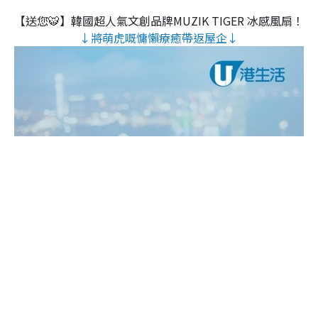
【送您🐯】韓國超人氣文創品牌MUZIK TIGER 冰感風扇！
↓將萌虎嘅慵懶療癒帶返屋企↓