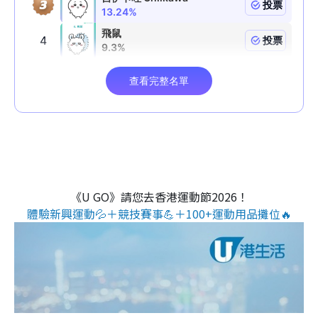
《U GO》請您去香港運動節2026！
體驗新興運動💦＋競技賽事💪＋100+運動用品攤位🔥