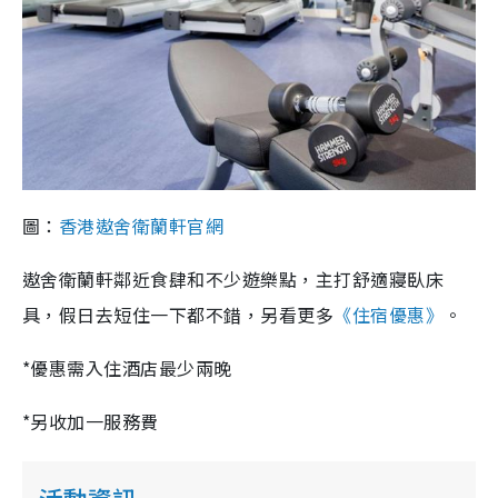
圖：
香港遨舍衛蘭軒官網
遨舍衛蘭軒鄰近食肆和不少遊樂點，主打舒適寢臥床
具，假日去短住一下都不錯，另看更多
《住宿優惠》
。
*優惠需入住酒店最少兩晚
*另收加一服務費