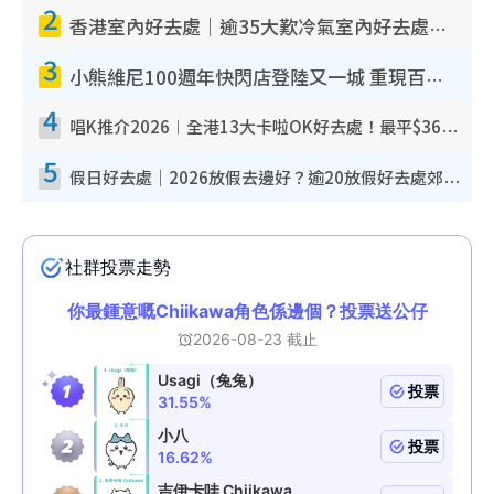
2
香港室內好去處｜逾35大歎冷氣室內好去處推介 室內活動免費避雨無懼落雨
3
小熊維尼100週年快閃店登陸又一城 重現百畝森林經典場景／獨家限定盲盒登場／專屬DIY香水
4
唱K推介2026︱全港13大卡啦OK好去處！最平$36起 日文K都有！(附地址+收費詳情)
5
假日好去處｜2026放假去邊好？逾20放假好去處郊外/秘景 休閒半日或一日遊