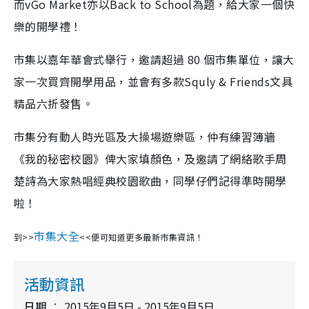
而vGo Market亦以Back to School為題，給大家一個快
樂的開學禮！
市集以嘉年華會式舉行，邀請超過 80 個市集單位，讓大
家一次買齊開學用品，並會有多款Squly & Friends文具
精品六折發售。
市集分有動人時光區及大操場遊樂區，仲有練習簿牆
《我的秘密校園》俾大家填顏色，及邀請了網絡歌手周
楚詩為大家熱唱經典校園歌曲，同學仔們記得準時開學
啦！
市集大全
到>>
<<便可知道更多最新市集資訊！
活動資訊
日期
2015年9月5日 - 2015年9月5日