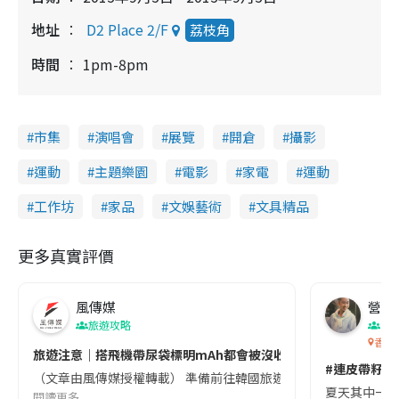
地址
D2 Place 2/F
荔枝角
時間
1pm-8pm
市集
演唱會
展覽
開倉
攝影
運動
主題樂園
電影
家電
運動
工作坊
家品
文娛藝術
文具精品
更多真實評價
風傳媒
營養教
旅遊攻略
生
香港
旅遊注意｜搭飛機帶尿袋標明mAh都會被沒收😱出發前切記檢查「1
#連皮帶籽都
（文章由風傳媒授權轉載） 準備前往韓國旅遊的民眾，近期要特別留
夏天其中一種時
閱讀更多