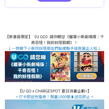
【新會員限定】《U GO》請你睇👹《蠟筆小新劇場版：千
奇百怪！我的妖怪假期》！
↓一齊睇下小新同妖怪朋友們點樣聯手拯救屋企人啦↓
【U GO x CHARGESPOT 夏日消暑企劃⚡】
> 打卡即送充電券！限量1000張🔋送完即止 <