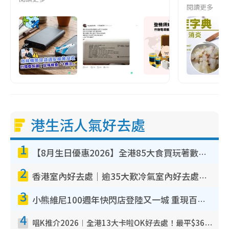
閱讀更多
港生活人氣好去處
1
【8月生日優惠2026】全港85大食買玩著數攻略 自助餐/火鍋放題同行免費＋誠品/DONKI送現金券
2
香港室內好去處｜逾35大歎冷氣室內好去處推介 室內活動免費避雨無懼落雨
3
小熊維尼100週年快閃店登陸又一城 重現百畝森林經典場景／獨家限定盲盒登場／專屬DIY香水
4
唱K推介2026︱全港13大卡啦OK好去處！最平$36起 日文K都有！(附地址+收費詳情)