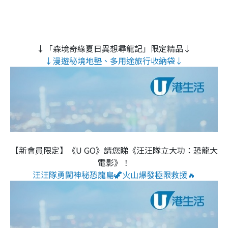
↓「森境奇緣夏日異想尋龍記」限定精品↓
↓漫遊秘境地墊、多用途旅行收納袋↓
【新會員限定】《U GO》請您睇《汪汪隊立大功：恐龍大
電影》！
汪汪隊勇闖神秘恐龍島🦖火山爆發極限救援🔥