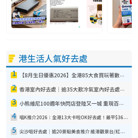
港生活人氣好去處
1
【8月生日優惠2026】全港85大食買玩著數攻略 自助餐/火鍋放題同行免費＋誠品/DONKI送現金券
2
香港室內好去處｜逾35大歎冷氣室內好去處推介 室內活動免費避雨無懼落雨
3
小熊維尼100週年快閃店登陸又一城 重現百畝森林經典場景／獨家限定盲盒登場／專屬DIY香水
4
唱K推介2026︱全港13大卡啦OK好去處！最平$36起 日文K都有！(附地址+收費詳情)
5
尖沙咀好去處｜逾20景點美食推介 維港觀景台/紅磚古蹟/九龍公園/室內遊樂場