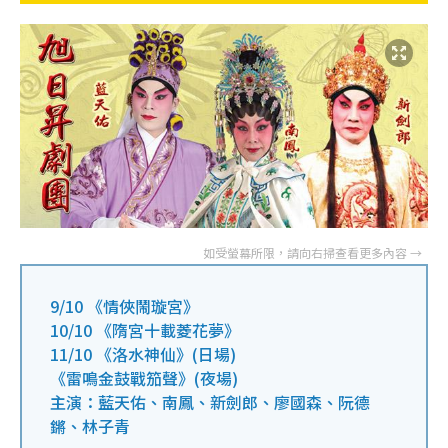
9/10 《情俠鬧璇宮》
10/10 《隋宮十載菱花夢》
11/10 《洛水神仙》(日場)
《雷鳴金鼓戰笳聲》(夜場)
主演：藍天佑、南鳳、新劍郎、廖國森、阮德
鏘、林子青