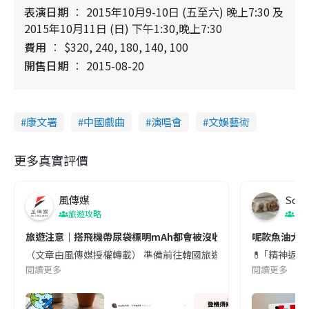
表演日期
2015年10月9-10日 (五至六) 晚上7:30 及
2015年10月11日 (日) 下午1:30,晚上7:30
費用
$320, 240, 180, 140, 100
開售日期
2015-08-20
康文署
中國戲曲
演唱會
文娛藝術
更多真實評價
風傳媒
Soul
旅遊攻略
生
旅遊注意｜搭飛機帶尿袋標明mAh都會被沒收😱出發前切記檢查「1
呢款魚油大家
（文章由風傳媒授權轉載） 準備前往韓國旅遊的民眾，近期要特別留
💊 ｢精神返
閱讀更多
閱讀更多