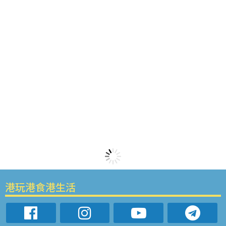
港玩港食港生活