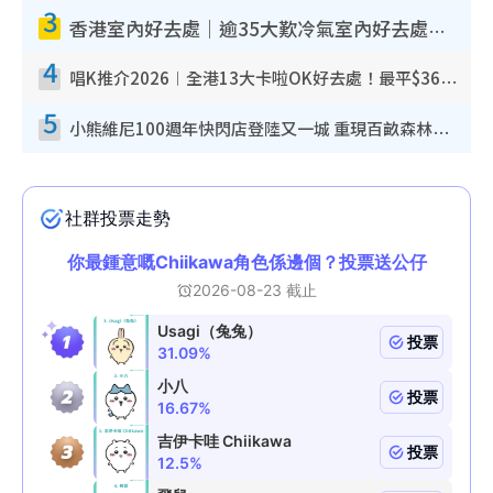
3
香港室內好去處｜逾35大歎冷氣室內好去處推介 室內活動免費避雨無懼落雨
4
唱K推介2026︱全港13大卡啦OK好去處！最平$36起 日文K都有！(附地址+收費詳情)
5
小熊維尼100週年快閃店登陸又一城 重現百畝森林經典場景／獨家限定盲盒登場／專屬DIY香水