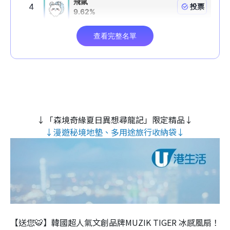
↓「森境奇緣夏日異想尋龍記」限定精品↓
↓漫遊秘境地墊、多用途旅行收納袋↓
【送您🐯】韓國超人氣文創品牌MUZIK TIGER 冰感風扇！