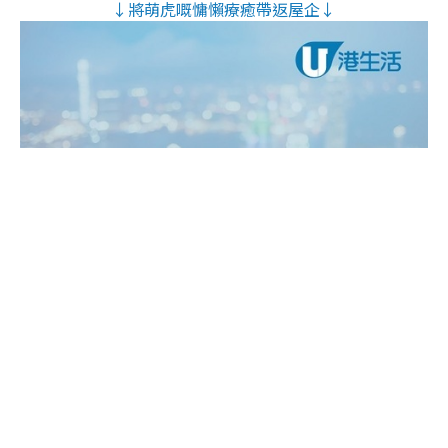
↓將萌虎嘅慵懶療癒帶返屋企↓