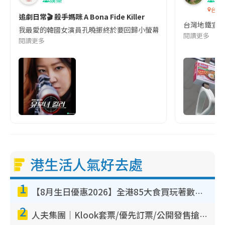
台灣
追劇日常🎬 殺手媽咪 A Bona Fide Killer
台灣地鐵宣
我最愛的韓國女演員孔曉振終於要回歸小螢幕啦!這次的劇本改編自同名
閱讀更多
閱讀更多
港生活人氣好去處
1
【8月生日優惠2026】全港85大食買玩著數攻略 自助餐/火鍋放題同行免費＋誠品/DONKI送現金券
2
人夫集團｜Klook套票/優先訂票/公開發售搶飛攻略！附票價.購票連結.場地座位表