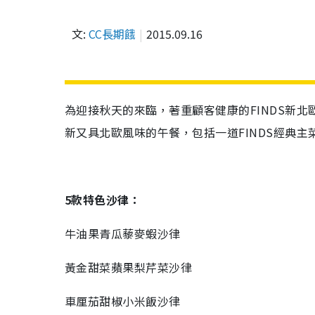
文:
CC長期餓
2015.09.16
為迎接秋天的來臨，著重顧客健康的FINDS新北
新又具北歐風味的午餐，包括一道FINDS經典
5款特色沙律：
牛油果青瓜藜麥蝦沙律
黃金甜菜蘋果梨芹菜沙律
車厘茄甜椒小米飯沙律