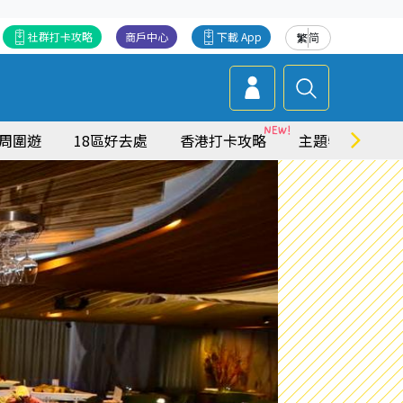
社群打卡攻略
商戶中心
下載 App
繁
简
周圍遊
18區好去處
香港打卡攻略
主題特集