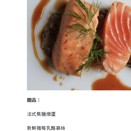
甜品：
法式焦糖燉蛋
新鮮雜莓乳酪慕絲