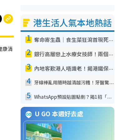
港生活人氣本地熱話
1
奪命寄生蟲｜食生菜狂瀉首現死者！疫潮惡化錄1.8萬宗病例 揭洗菜3大謬誤
健康清
2
銀行高層戀上水療女技師！兩個月借128萬驚覺「沉船」沉落火海 揭背後疑似邪教操控賣淫
3
內地客歎港人唔識老！揭港鐵保鮮級冷氣 港人求放過：咪投訴
4
牙線棒亂用隨時越清越污糟！牙醫驚揭盲目過戶細菌恐致蛀牙：呢種先係日常真保養
5
WhatsApp預設貼圖點刪？揭1招「反向操作」還原簡潔介面 附3步實測教學
U GO 本週好去處