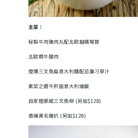
主菜：
秘製牛肉豬肉丸配北歐越橘莓蓉
北歐燜牛腿肉
煙燻三文魚扁意大利麵配忌廉刁草汁
素菜之選牛肝菌意大利燴飯
自家煙挪威三文魚柳 (另加$128)
香燒黑毛豬扒 (另加$128)