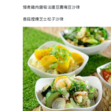
慢煮雞肉露筍法邊豆鷹嘴豆沙律
香菇煙燻芝士松子沙律