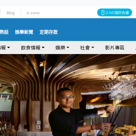
Blog
e-zone
U GO搵好去處
熱話
娛樂新聞
定期存款
情報
飲食情報
娛樂
社會
影片專區