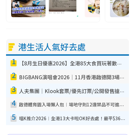
港生活人氣好去處
1
【8月生日優惠2026】全港85大食買玩著數攻略 自助餐/火鍋放題同行免費＋誠品/DONKI送現金券
2
BIGBANG演唱會2026｜11月香港啟德開3場！實名制VIP申請、優先購票攻略
3
人夫集團｜Klook套票/優先訂票/公開發售搶飛攻略！附票價.購票連結.場地座位表
4
啟德體育園入場懶人包︱場地守則12違禁品不可進場准帶細水樽但全場禁樽蓋！應援牌有限制！
5
唱K推介2026︱全港13大卡啦OK好去處！最平$36起 日文K都有！(附地址+收費詳情)