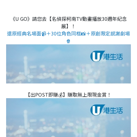
《U GO》請您去【名偵探柯南TV動畫播放30週年紀念
展】！
還原經典名場面📹＋30位角色同框📸＋原創限定感謝劇場
🍿
【出POST即賺💰】賺取無上限現金賞！