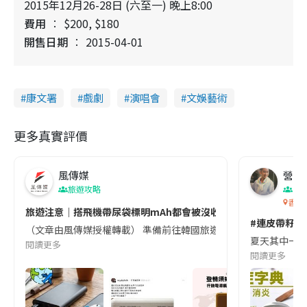
2015年12月26-28日 (六至一) 晚上8:00
費用
$200, $180
開售日期
2015-04-01
康文署
戲劇
演唱會
文娛藝術
更多真實評價
風傳媒
營養教
旅遊攻略
生
香港
旅遊注意｜搭飛機帶尿袋標明mAh都會被沒收😱出發前切記檢查「1
#連皮帶籽都
（文章由風傳媒授權轉載） 準備前往韓國旅遊的民眾，近期要特別留
夏天其中一種時
閱讀更多
閱讀更多