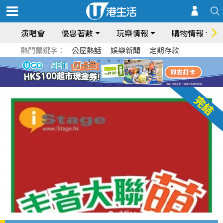
演唱會
優惠著數
玩樂情報
購物情報
熱門關鍵字：
公屋熱話
娛樂新聞
定期存款