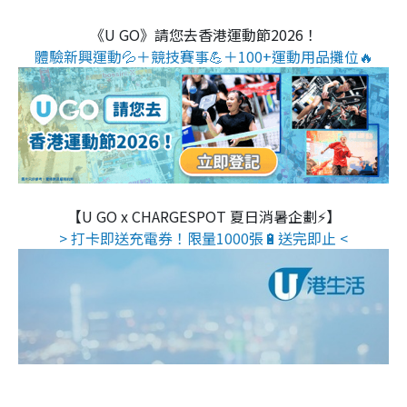
《U GO》請您去香港運動節2026！
體驗新興運動💦＋競技賽事💪＋100+運動用品攤位🔥
【U GO x CHARGESPOT 夏日消暑企劃⚡】
> 打卡即送充電券！限量1000張🔋送完即止 <