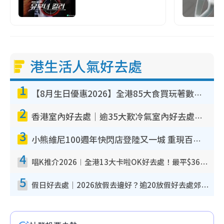
港生活人氣好去處
1
【8月生日優惠2026】全港85大食買玩著數攻略 自助餐/火鍋放題同行免費＋誠品/DONKI送現金券
2
香港室內好去處｜逾35大歎冷氣室內好去處推介 室內活動免費避雨無懼落雨
3
小熊維尼100週年快閃店登陸又一城 重現百畝森林經典場景／獨家限定盲盒登場／專屬DIY香水
4
唱K推介2026︱全港13大卡啦OK好去處！最平$36起 日文K都有！(附地址+收費詳情)
5
假日好去處｜2026放假去邊好？逾20放假好去處郊外/秘景 休閒半日或一日遊