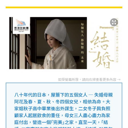
八十年代的日本，屋簷下的五個女人 ─ 失婚母親
阿花及春、夏、秋、冬四個女兒，相依為命。大
家姐秋子高中畢業後出外謀生，二女冬子肩負照
顧家人起居飲食的重任，母女三人盡心盡力為家
庭付出，營造一個｢完美｣之家。直至一天，｢結