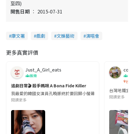
至四)
開售日期
2015-07-31
康文署
戲劇
文娛藝術
演唱會
更多真實評價
Just_A_Girl_eats
co c
娛樂
吹
台灣
追劇日常🎬 殺手媽咪 A Bona Fide Killer
台灣地鐵宣
我最愛的韓國女演員孔曉振終於要回歸小螢幕啦!這次的劇本改編自同名
閱讀更多
閱讀更多