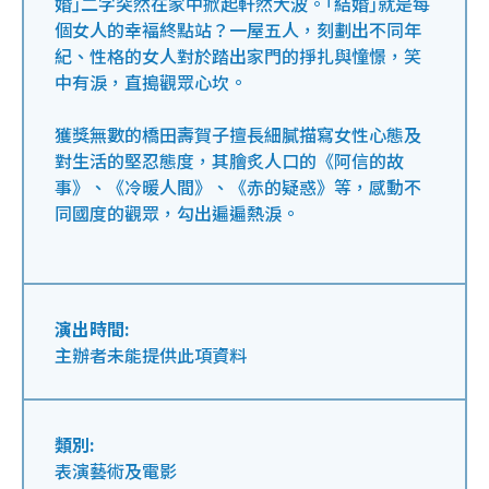
婚｣二字突然在家中掀起軒然大波。｢結婚｣就是每
個女人的幸褔終點站？一屋五人，刻劃出不同年
紀、性格的女人對於踏出家門的掙扎與憧憬，笑
中有淚，直搗觀眾心坎。
獲獎無數的橋田壽賀子擅長細膩描寫女性心態及
對生活的堅忍態度，其膾炙人口的《阿信的故
事》、《冷暖人間》、《赤的疑惑》等，感動不
同國度的觀眾，勾出遍遍熱淚。
演出時間:
主辦者未能提供此項資料
類別:
表演藝術及電影