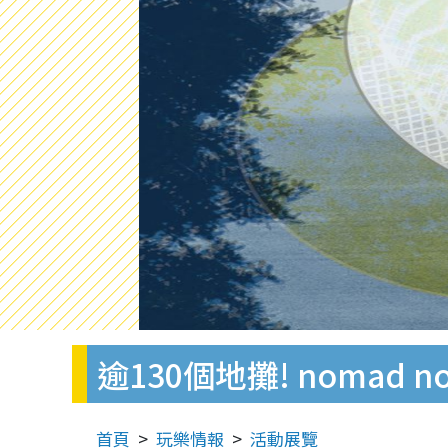
逾130個地攤! nomad 
首頁
玩樂情報
活動展覽