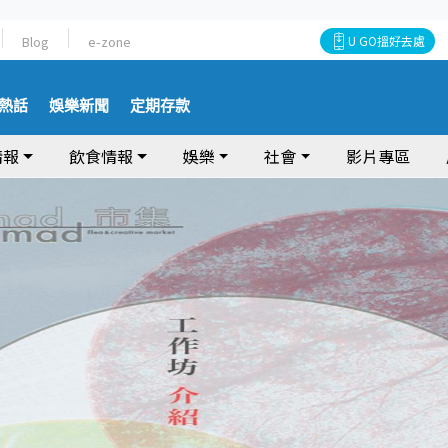
Blog
e-zone
U GO搵好去處
熱話
娛樂新聞
定期存款
情報
飲食情報
娛樂
社會
影片專區