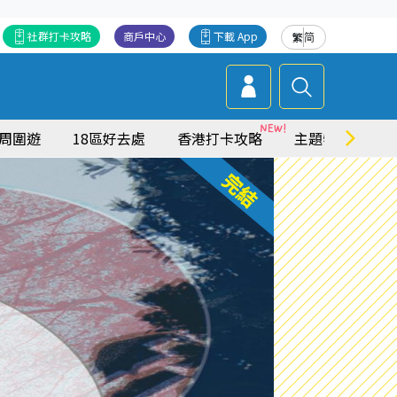
社群打卡攻略
商戶中心
下載 App
繁
简
周圍遊
18區好去處
香港打卡攻略
主題特集