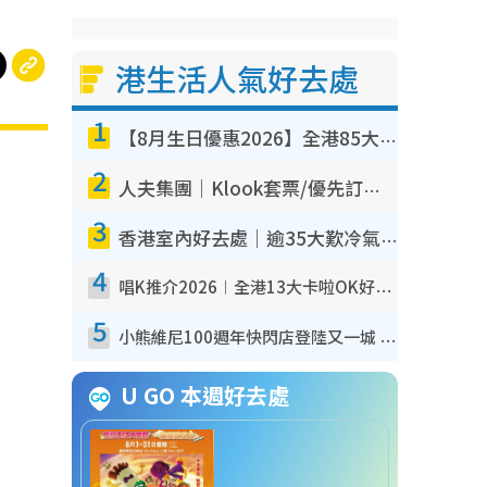
港生活人氣好去處
1
【8月生日優惠2026】全港85大食買玩著數攻略 自助餐/火鍋放題同行免費＋誠品/DONKI送現金券
2
人夫集團｜Klook套票/優先訂票/公開發售搶飛攻略！附票價.購票連結.場地座位表
3
香港室內好去處｜逾35大歎冷氣室內好去處推介 室內活動免費避雨無懼落雨
4
唱K推介2026︱全港13大卡啦OK好去處！最平$36起 日文K都有！(附地址+收費詳情)
5
小熊維尼100週年快閃店登陸又一城 重現百畝森林經典場景／獨家限定盲盒登場／專屬DIY香水
U GO 本週好去處