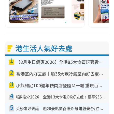
港生活人氣好去處
1
【8月生日優惠2026】全港85大食買玩著數攻略 自助餐/火鍋放題同行免費＋誠品/DONKI送現金券
2
香港室內好去處｜逾35大歎冷氣室內好去處推介 室內活動免費避雨無懼落雨
3
小熊維尼100週年快閃店登陸又一城 重現百畝森林經典場景／獨家限定盲盒登場／專屬DIY香水
4
唱K推介2026︱全港13大卡啦OK好去處！最平$36起 日文K都有！(附地址+收費詳情)
5
尖沙咀好去處｜逾20景點美食推介 維港觀景台/紅磚古蹟/九龍公園/室內遊樂場