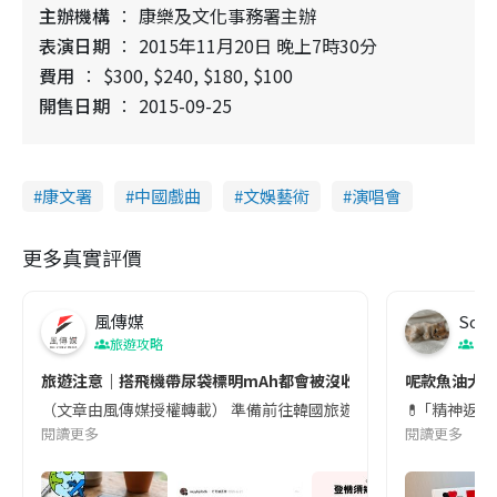
主辦機構
康樂及文化事務署主辦
表演日期
2015年11月20日 晚上7時30分
費用
$300, $240, $180, $100
開售日期
2015-09-25
康文署
中國戲曲
文娛藝術
演唱會
更多真實評價
風傳媒
Soul
旅遊攻略
生
旅遊注意｜搭飛機帶尿袋標明mAh都會被沒收😱出發前切記檢查「1
呢款魚油大家
（文章由風傳媒授權轉載） 準備前往韓國旅遊的民眾，近期要特別留
💊 ｢精神返
閱讀更多
閱讀更多