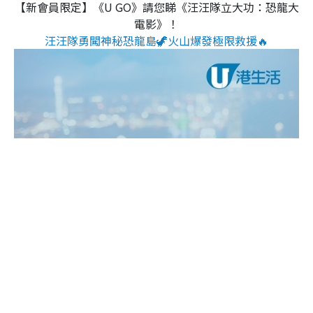
【新會員限定】《U GO》請您睇《汪汪隊立大功：恐龍大
電影》！
汪汪隊勇闖神秘恐龍島🦖火山爆發極限救援🔥