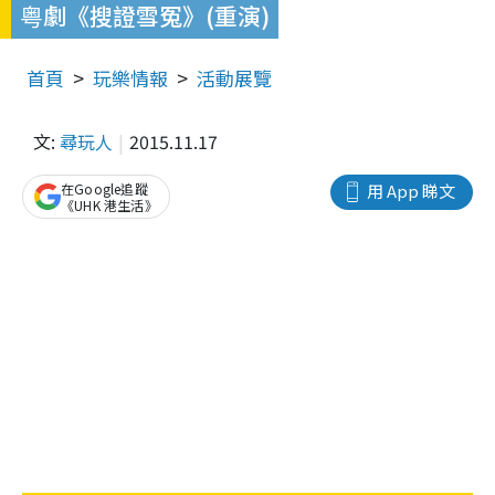
粤劇《搜證雪冤》(重演)
首頁
玩樂情報
活動展覽
文:
尋玩人
2015.11.17
在Google追蹤
用 App 睇文
《UHK 港生活》