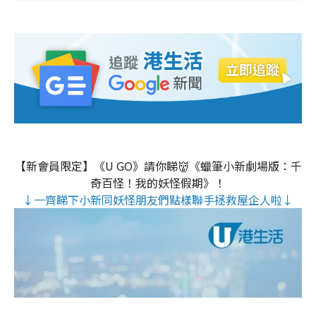
【新會員限定】《U GO》請你睇👹《蠟筆小新劇場版：千
奇百怪！我的妖怪假期》！
↓一齊睇下小新同妖怪朋友們點樣聯手拯救屋企人啦↓