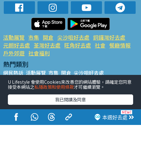
活動展覽
市集
開倉
尖沙咀好去處
銅鑼灣好去處
元朗好去處
荃灣好去處
旺角好去處
社會
餐廳情報
戶外郊遊
社會福利
熱門類別
網民熱話
活動展覽
市集
開倉
尖沙咀好去處
銅鑼灣好去處
元朗好去處
荃灣好去處
旺角好去處
社會
U Lifestyle 會使用Cookies來改善您的網站體驗，請確定您同意
接受本網站之
私隱政策和使用條款
才可繼續瀏覽。
餐廳情報
戶外郊遊
熱門標籤
我已閱讀及同意
#UGO搵好去處
#人氣活動推介
#美食社群熱話
#親子玩樂好去處
#ULifestyle應用程式
#限時搶
本週好去處
#UJetso禮物放送
#ULifestyle商戶中心
#著數
#網絡熱話
香港經濟日報版權所有©2026