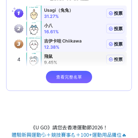
《U GO》請您去香港運動節2026！
體驗新興運動💦＋競技賽事💪＋100+運動用品攤位🔥