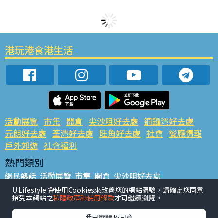
港玩港食港生活
活動展覽
市集
開倉
尖沙咀好去處
銅鑼灣好去處
元朗好去處
荃灣好去處
旺角好去處
社會
餐廳情報
戶外郊遊
社會福利
熱門類別
網民熱話
活動展覽
市集
開倉
尖沙咀好去處
銅鑼灣好去處
元朗好去處
荃灣好去處
旺角好去處
社會
U Lifestyle 會使用Cookies來改善您的網站體驗，請確定您同意
接受本網站之
私隱政策和使用條款
才可繼續瀏覽。
餐廳情報
戶外郊遊
熱門標籤
我已閱讀及同意