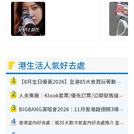
港生活人氣好去處
1
【8月生日優惠2026】全港85大食買玩著數攻略 自助餐/火鍋放題同行免費＋誠品/DONKI送現金券
2
人夫集團｜Klook套票/優先訂票/公開發售搶飛攻略！附票價.購票連結.場地座位表
3
BIGBANG演唱會2026｜11月香港啟德開3場！實名制VIP申請、優先購票攻略
4
香港室內好去處｜逾35大歎冷氣室內好去處推介 室內活動免費避雨無懼落雨