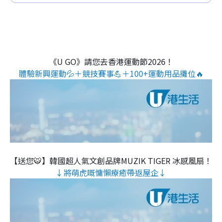
《U GO》請您去香港運動節2026！
體驗新興運動💦＋競技賽事💪＋100+運動用品攤位🔥
【送您🐯】韓國超人氣文創品牌MUZIK TIGER 冰感風扇！
↓將萌虎嘅慵懶療癒帶返屋企↓