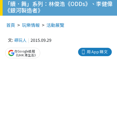
「續．舞」系列：林俊浩《ODDs》、李健偉
《銀河製造者》
首頁
玩樂情報
活動展覽
文:
尋玩人
2015.09.29
在Google追蹤
用 App 睇文
《UHK 港生活》