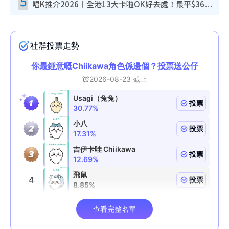
5
唱K推介2026︱全港13大卡啦OK好去處！最平$36起 日文K都有！(附地址+收費詳情)