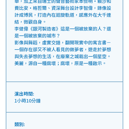
華，加上來自瑞士的聲音藝術家本傑明•賴沙和
費比安•格哲爾、資深舞台設計李智偉，錄像設
計成博民，打造內在廻旋軌道，感應外在大千連
結，微觀自身。
李健偉《銀河製造者》這是一個被放棄的人？還
是一個被放棄的城市？
影像與舞蹈，虛實交錯，翻開現實中的寓言書－
一個存在卻又不被人看見的做夢者，遊走於夢想
與失去夢想的生活，在廢棄之城栽出一個星空。
美麗，源自一種腐壞；腐壞，原是一種啟示。
演出時間:
1小時10分鐘
類別: