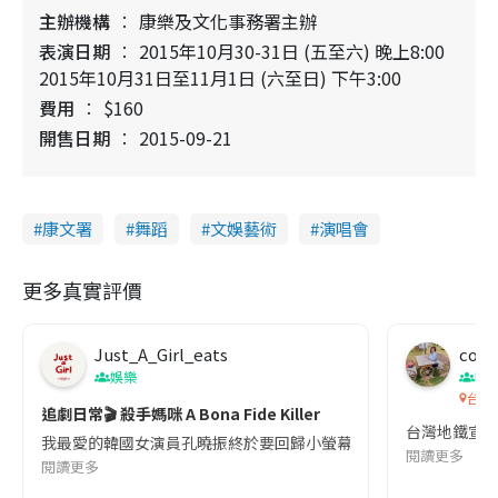
主辦機構
康樂及文化事務署主辦
表演日期
2015年10月30-31日 (五至六) 晚上8:00
2015年10月31日至11月1日 (六至日) 下午3:00
費用
$160
開售日期
2015-09-21
康文署
舞蹈
文娛藝術
演唱會
更多真實評價
Just_A_Girl_eats
co c
娛樂
吹
台灣
追劇日常🎬 殺手媽咪 A Bona Fide Killer
台灣地鐵宣
我最愛的韓國女演員孔曉振終於要回歸小螢幕啦!這次的劇本改編自同名
閱讀更多
閱讀更多