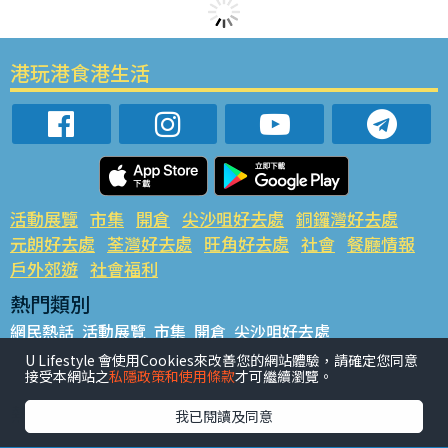
港玩港食港生活
活動展覽
市集
開倉
尖沙咀好去處
銅鑼灣好去處
元朗好去處
荃灣好去處
旺角好去處
社會
餐廳情報
戶外郊遊
社會福利
熱門類別
網民熱話
活動展覽
市集
開倉
尖沙咀好去處
銅鑼灣好去處
元朗好去處
荃灣好去處
旺角好去處
社會
U Lifestyle 會使用Cookies來改善您的網站體驗，請確定您同意
接受本網站之
私隱政策和使用條款
才可繼續瀏覽。
餐廳情報
戶外郊遊
熱門標籤
我已閱讀及同意
#UGO搵好去處
#人氣活動推介
#美食社群熱話