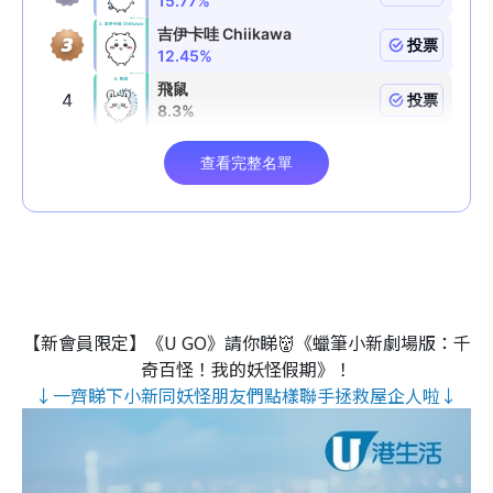
【新會員限定】《U GO》請你睇👹《蠟筆小新劇場版：千
奇百怪！我的妖怪假期》！
↓一齊睇下小新同妖怪朋友們點樣聯手拯救屋企人啦↓