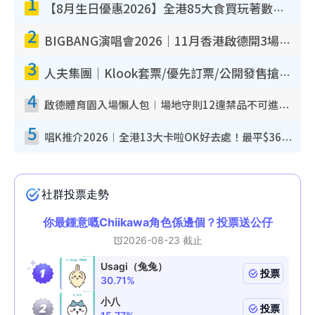
1
【8月生日優惠2026】全港85大食買玩著數攻略 自助餐/火鍋放題同行免費＋誠品/DONKI送現金券
2
BIGBANG演唱會2026｜11月香港啟德開3場！實名制VIP申請、優先購票攻略
3
人夫集團｜Klook套票/優先訂票/公開發售搶飛攻略！附票價.購票連結.場地座位表
4
啟德體育園入場懶人包︱場地守則12違禁品不可進場准帶細水樽但全場禁樽蓋！應援牌有限制！
5
唱K推介2026︱全港13大卡啦OK好去處！最平$36起 日文K都有！(附地址+收費詳情)