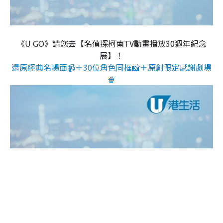
《U GO》請您去【名偵探柯南TV動畫播放30週年紀念
展】！
還原經典名場面📹＋30位角色同框📸＋原創限定感謝劇場
🍿