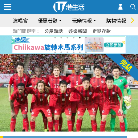
演唱會
優惠著數
玩樂情報
購物情報
熱門關鍵字：
公屋熱話
娛樂新聞
定期存款