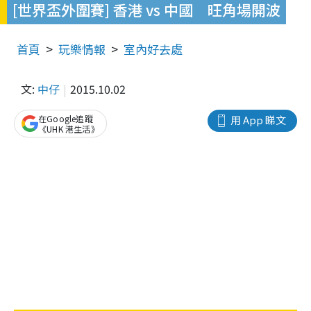
[世界盃外圍賽] 香港 vs 中國 旺角場開波
首頁
玩樂情報
室內好去處
文:
中仔
2015.10.02
在Google追蹤
用 App 睇文
《UHK 港生活》