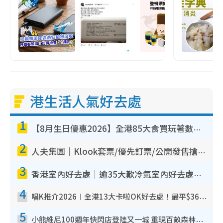
港生活人氣好去處
1
【8月生日優惠2026】全港85大食買玩著數攻略 自助餐/火鍋放題同行免費＋誠品/DONKI送現金券
2
人夫集團｜Klook套票/優先訂票/公開發售搶飛攻略！附票價.購票連結.場地座位表
3
香港室內好去處｜逾35大歎冷氣室內好去處推介 室內活動免費避雨無懼落雨
4
唱K推介2026︱全港13大卡啦OK好去處！最平$36起 日文K都有！(附地址+收費詳情)
5
小熊維尼100週年快閃店登陸又一城 重現百畝森林經典場景／獨家限定盲盒登場／專屬DIY香水