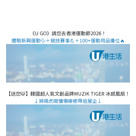
《U GO》請您去香港運動節2026！
體驗新興運動💦＋競技賽事💪＋100+運動用品攤位🔥
【送您🐯】韓國超人氣文創品牌MUZIK TIGER 冰感風扇！
↓將萌虎嘅慵懶療癒帶返屋企↓