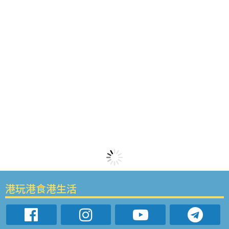
港玩港食港生活