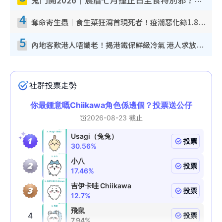
鬼門開2026｜農曆七月撞正日全食特別邪？專家警告切忌做一事！揭4大禁忌+2招保平安
4
奪命寄生蟲｜食生菜狂瀉首現死者！疫潮惡化錄1.8萬宗病例 揭洗菜3大謬誤
5
內地客歎港人唔識老！揭港鐵保鮮級冷氣 港人求放過：咪投訴