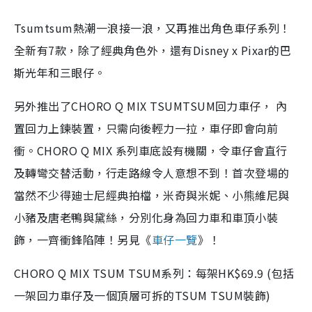
Tsumtsum熱潮一浪接一浪，又再推出角色車仔系列！
全新有7款，除了經典角色外，還有Disney x Pixar的巴
斯光年和三眼仔。
另外推出了CHORO Q MIX TSUMTSUM回力車仔， 內
置回力上鍊裝置，只需向後輕力一拉，車仔即會向前
衝。CHORO Q MIX 系列車底設有機關，令車仔會直行
及轉彎交替活動，行走路線令人意想不到！首次登場的
當然不少得廸士尼經典拍檔，米奇與米妮、小熊維尼與
小豬及唐老鴨與黛絲，分別化身為回力車和車頂小裝
飾，一齊衝鋒陷陣！另見《
車仔一覽
》！
CHORO Q MIX TSUM TSUM系列：每架HK$69.9 (包括
一架回力車仔及一個頂層可拆的TSUM TSUM裝飾)