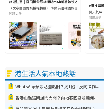
旅遊注意｜搭飛機帶尿袋標明mAh都會被沒收😱出發前切記檢查「1
#連皮帶籽都
（文章由風傳媒授權轉載） 準備前往韓國旅遊的民眾，近期要特別留
夏天其中一種時
閱讀更多
閱讀更多
港生活人氣本地熱話
1
WhatsApp預設貼圖點刪？揭1招「反向操作」還原簡潔介面 附3步實測教學
2
香港山邊鐵閘邊門大開？內地客困惑意義何在！網民神回覆：呢種叫法理性防禦
3