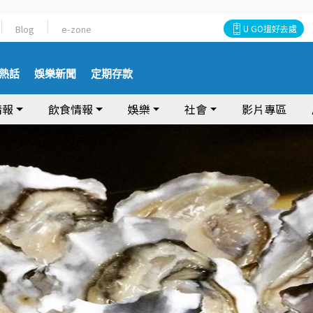
Blog
e-zone
U GO搵好去處
熱話
娛樂新聞
定期存款
情報
飲食情報
娛樂
社會
影片專區