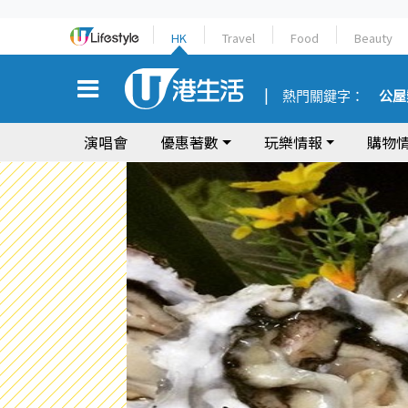
HK
Travel
Food
Beauty
熱門關鍵字：
公屋
演唱會
優惠著數
玩樂情報
購物