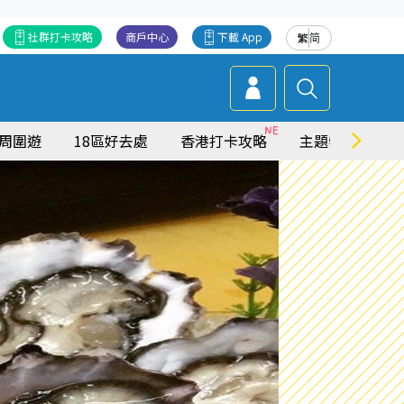
社群打卡攻略
商戶中心
下載 App
繁
简
周圍遊
18區好去處
香港打卡攻略
主題特集