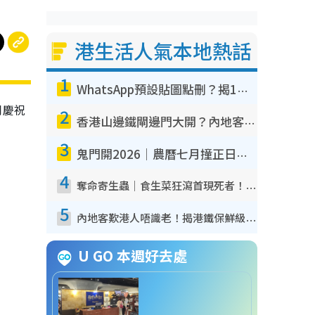
港生活人氣本地熱話
1
WhatsApp預設貼圖點刪？揭1招「反向操作」還原簡潔介面 附3步實測教學
同慶祝
2
香港山邊鐵閘邊門大開？內地客困惑意義何在！網民神回覆：呢種叫法理性防禦
3
鬼門開2026｜農曆七月撞正日全食特別邪？專家警告切忌做一事！揭4大禁忌+2招保平安
4
奪命寄生蟲｜食生菜狂瀉首現死者！疫潮惡化錄1.8萬宗病例 揭洗菜3大謬誤
5
內地客歎港人唔識老！揭港鐵保鮮級冷氣 港人求放過：咪投訴
U GO 本週好去處