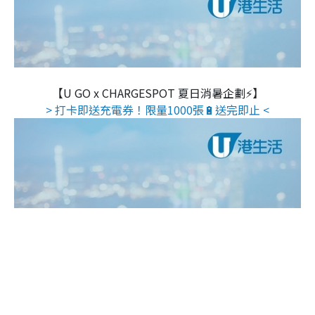
【U GO x CHARGESPOT 夏日消暑企劃⚡】
> 打卡即送充電券！限量1000張🔋送完即止 <