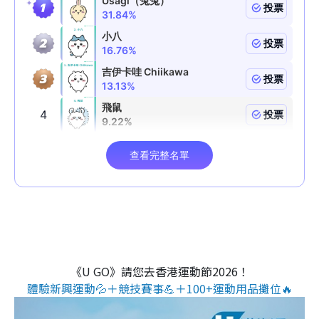
《U GO》請您去香港運動節2026！
體驗新興運動💦＋競技賽事💪＋100+運動用品攤位🔥