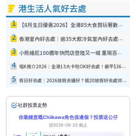
港生活人氣好去處
1
【8月生日優惠2026】全港85大食買玩著數攻略 自助餐/火鍋放題同行免費＋誠品/DONKI送現金券
2
香港室內好去處｜逾35大歎冷氣室內好去處推介 室內活動免費避雨無懼落雨
3
小熊維尼100週年快閃店登陸又一城 重現百畝森林經典場景／獨家限定盲盒登場／專屬DIY香水
4
唱K推介2026︱全港13大卡啦OK好去處！最平$36起 日文K都有！(附地址+收費詳情)
5
假日好去處｜2026放假去邊好？逾20放假好去處郊外/秘景 休閒半日或一日遊