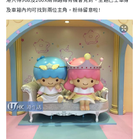
及車箱內均可找到兩位主角，粉絲留意啦!