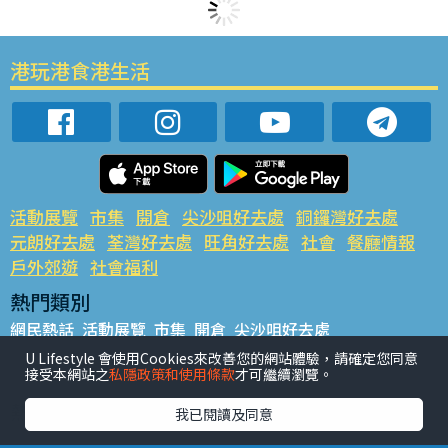
港玩港食港生活
活動展覽
市集
開倉
尖沙咀好去處
銅鑼灣好去處
元朗好去處
荃灣好去處
旺角好去處
社會
餐廳情報
戶外郊遊
社會福利
熱門類別
網民熱話
活動展覽
市集
開倉
尖沙咀好去處
銅鑼灣好去處
元朗好去處
荃灣好去處
旺角好去處
社會
U Lifestyle 會使用Cookies來改善您的網站體驗，請確定您同意
接受本網站之
私隱政策和使用條款
才可繼續瀏覽。
餐廳情報
戶外郊遊
熱門標籤
我已閱讀及同意
#UGO搵好去處
#人氣活動推介
#美食社群熱話