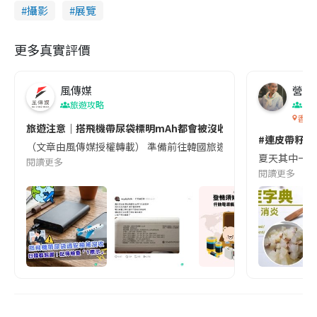
攝影
展覽
更多真實評價
風傳媒
營養教
旅遊攻略
生
香港
旅遊注意｜搭飛機帶尿袋標明mAh都會被沒收😱出發前切記檢查「1
#連皮帶籽都
（文章由風傳媒授權轉載） 準備前往韓國旅遊的民眾，近期要特別留
夏天其中一種時
閱讀更多
閱讀更多