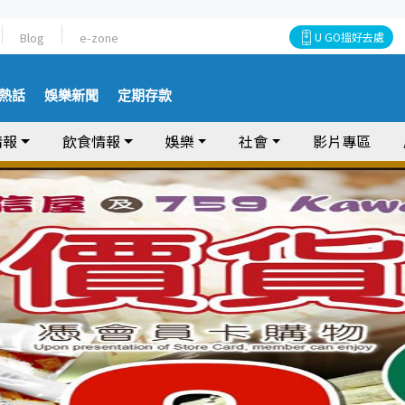
Blog
e-zone
U GO搵好去處
熱話
娛樂新聞
定期存款
情報
飲食情報
娛樂
社會
影片專區