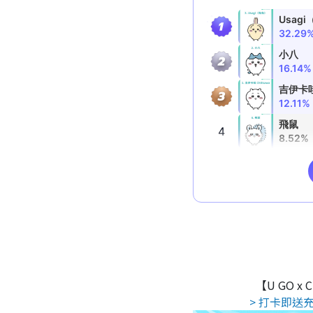
【U GO x
> 打卡即送充