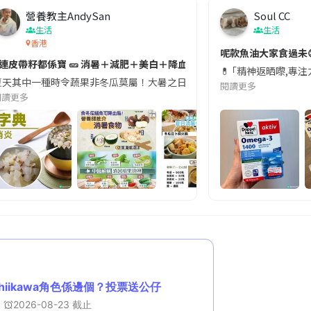
營養教主AndySan
Soul CC
生活
生活
香港
切記檢查「1標示」🚨
呢款魚油大家食過未
#連皮帶籽都係寶 🥒 消暑＋減肥＋美白＋降血脂
近期要特別留意隨身行李中的行動電源。一名旅客日前在機場安檢時，明明攜
💊 ｢精神返晒嚟,專
天其中一種時令蔬果非冬瓜莫屬！大暑之日，點都要飲碗冬瓜湯消暑解渴！除了解暑，冬瓜仲有
閱讀更多
閱讀更多