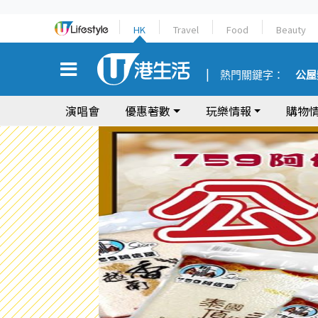
HK
Travel
Food
Beauty
熱門關鍵字：
公屋
演唱會
優惠著數
玩樂情報
購物