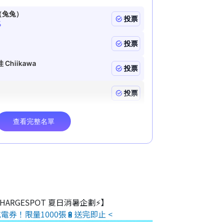
 CHARGESPOT 夏日消暑企劃⚡】
電券！限量1000張🔋送完即止 <