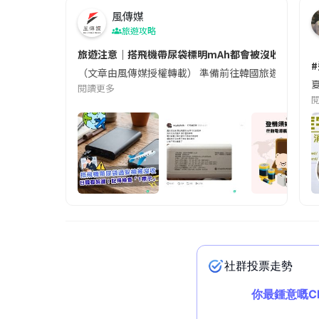
風傳媒
旅遊攻略
旅遊注意｜搭飛機帶尿袋標明mAh都會被沒收😱出發前
（文章由風傳媒授權轉載） 準備前往韓國旅遊的民眾，
夏
閱讀更多