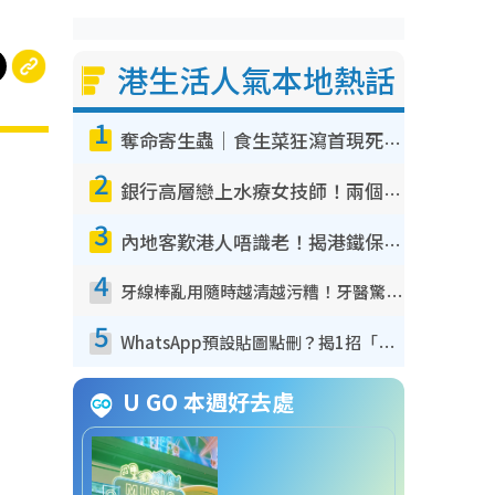
港生活人氣本地熱話
1
奪命寄生蟲｜食生菜狂瀉首現死者！疫潮惡化錄1.8萬宗病例 揭洗菜3大謬誤
2
銀行高層戀上水療女技師！兩個月借128萬驚覺「沉船」沉落火海 揭背後疑似邪教操控賣淫
3
內地客歎港人唔識老！揭港鐵保鮮級冷氣 港人求放過：咪投訴
4
牙線棒亂用隨時越清越污糟！牙醫驚揭盲目過戶細菌恐致蛀牙：呢種先係日常真保養
5
WhatsApp預設貼圖點刪？揭1招「反向操作」還原簡潔介面 附3步實測教學
U GO 本週好去處