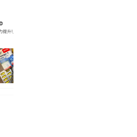

帶的行動電源機身已標示「10000mAh」，卻仍被要求當場丟棄，讓他
注力提升!｣ 長時間對住電腦､剪片寫稿,成日覺得眼睛乾澀､腦袋好似｢斷線｣｡試咗
好多鮮為人知嘅好處：減肥、消水腫、降血脂、美白養顏👇 冬瓜5大功效✨ 1️⃣ 利尿