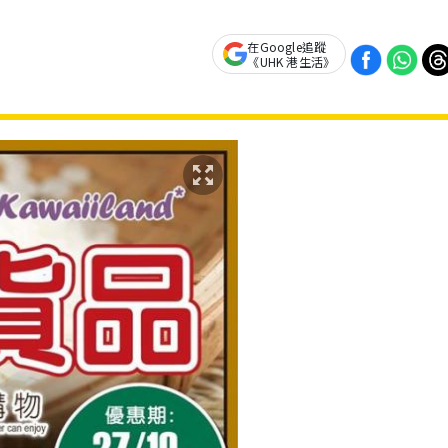
在Google追蹤
《UHK 港生活》