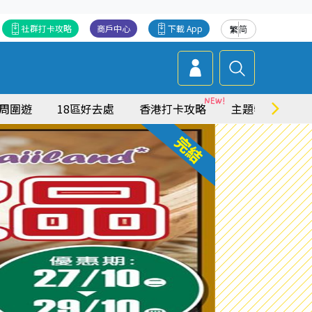
社群打卡攻略
商戶中心
下載 App
繁
简
周圍遊
18區好去處
香港打卡攻略
主題特集