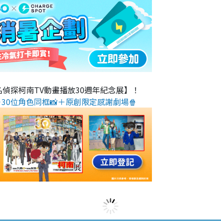
名偵探柯南TV動畫播放30週年紀念展】！
30位角色同框📸＋原創限定感謝劇場🍿