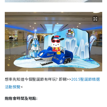
想率先知道今個聖誕節有咩玩? 即睇>>
2015聖誕節精選
活動預覽
<
抱抱會時間及地點: