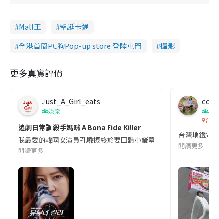
Mall王
聖誕卡通
全港首間PC狗Pop-up store 登陸屯門
攝影
更多真實評價
Just_A_Girl_eats
co c
娛樂
吹
台灣
追劇日常🎬 殺手媽咪 A Bona Fide Killer
台灣地鐵宣
我最愛的韓國女演員孔曉振終於要回歸小螢幕啦!這次的劇本改編自同名
閱讀更多
閱讀更多