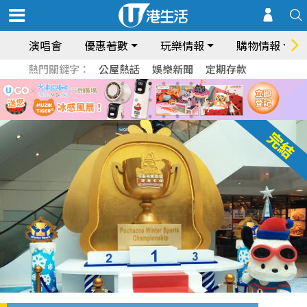
演唱會
優惠著數
玩樂情報
購物情報
熱門關鍵字：
公屋熱話
娛樂新聞
定期存款