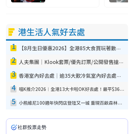
港生活人氣好去處
1
【8月生日優惠2026】全港85大食買玩著數攻略 自助餐/火鍋放題同行免費＋誠品/DONKI送現金券
2
人夫集團｜Klook套票/優先訂票/公開發售搶飛攻略！附票價.購票連結.場地座位表
3
香港室內好去處｜逾35大歎冷氣室內好去處推介 室內活動免費避雨無懼落雨
4
唱K推介2026︱全港13大卡啦OK好去處！最平$36起 日文K都有！(附地址+收費詳情)
5
小熊維尼100週年快閃店登陸又一城 重現百畝森林經典場景／獨家限定盲盒登場／專屬DIY香水