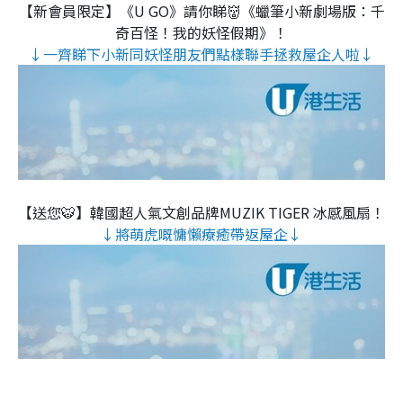
【新會員限定】《U GO》請你睇👹《蠟筆小新劇場版：千
奇百怪！我的妖怪假期》！
↓一齊睇下小新同妖怪朋友們點樣聯手拯救屋企人啦↓
【送您🐯】韓國超人氣文創品牌MUZIK TIGER 冰感風扇！
↓將萌虎嘅慵懶療癒帶返屋企↓