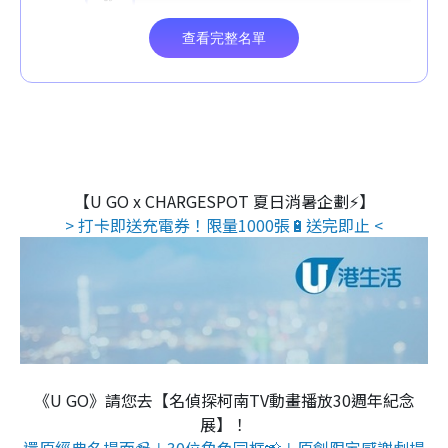
【U GO x CHARGESPOT 夏日消暑企劃⚡】
> 打卡即送充電券！限量1000張🔋送完即止 <
《U GO》請您去【名偵探柯南TV動畫播放30週年紀念
展】！