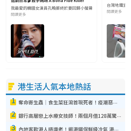
追劇日常🎬 殺手媽咪 A Bona Fide Killer
台灣地鐵宣
我最愛的韓國女演員孔曉振終於要回歸小螢幕啦!這次的劇本改編自同名
閱讀更多
閱讀更多
港生活人氣本地熱話
1
奪命寄生蟲｜食生菜狂瀉首現死者！疫潮惡化錄1.8萬宗病例 揭洗菜3大謬誤
2
銀行高層戀上水療女技師！兩個月借128萬驚覺「沉船」沉落火海 揭背後疑似邪教操控賣淫
3
內地客歎港人唔識老！揭港鐵保鮮級冷氣 港人求放過：咪投訴