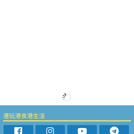
港玩港食港生活