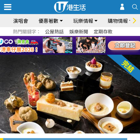
演唱會
優惠著數
玩樂情報
購物情報
熱門關鍵字：
公屋熱話
娛樂新聞
定期存款