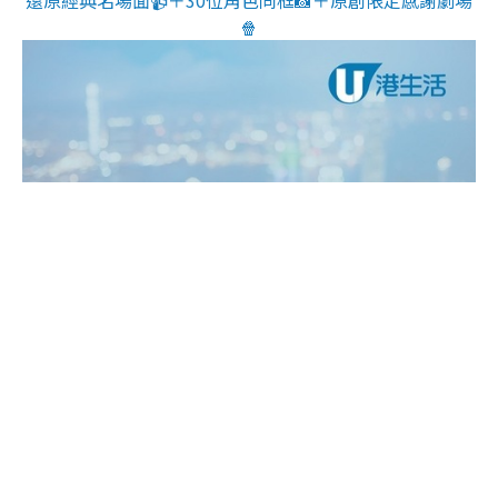
還原經典名場面📹＋30位角色同框📸＋原創限定感謝劇場
🍿