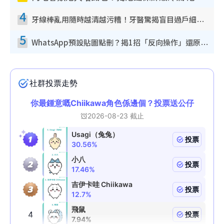
4
牙線棒亂用隨時越清越污糟！牙醫驚揭盲目過戶細菌恐致蛀牙：呢種先係日常真保養
5
WhatsApp預設貼圖點刪？揭1招「反向操作」還原簡潔介面 附3步實測教學