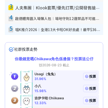
3
人夫集團｜Klook套票/優先訂票/公開發售搶飛攻略！附票價.購票連結.場地座位表
4
啟德體育園入場懶人包︱場地守則12違禁品不可進場准帶細水樽但全場禁樽蓋！應援牌有限制！
5
唱K推介2026︱全港13大卡啦OK好去處！最平$36起 日文K都有！(附地址+收費詳情)