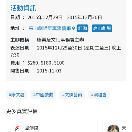
活動資訊
日期
2015年12月29日 - 2015年12月30日
地址
高山劇場新翼演藝廳
紅磡
高山劇場
主辦機構
康樂及文化事務署主辦
表演日期
2015年12月29至30日 (星期二至三) 晚上
7:30
費用
$260, $180, $100
開售日期
2015-11-03
康文署
中國戲曲
文娛藝術
演唱會
更多真實評價
風傳媒
營養教