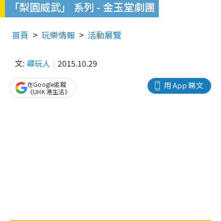
「梨園威武」 系列 - 金玉堂劇團
首頁
玩樂情報
活動展覽
文:
尋玩人
2015.10.29
在Google追蹤
用 App 睇文
《UHK 港生活》