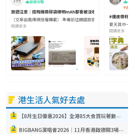
旅遊攻略
生
香港
旅遊注意｜搭飛機帶尿袋標明mAh都會被沒收😱出發前切記檢查「1
#連皮帶籽都
（文章由風傳媒授權轉載） 準備前往韓國旅遊的民眾，近期要特別留
夏天其中一種時
閱讀更多
閱讀更多
港生活人氣好去處
1
【8月生日優惠2026】全港85大食買玩著數攻略 自助餐/火鍋放題同行免費＋誠品/DONKI送現金券
2
BIGBANG演唱會2026｜11月香港啟德開3場！實名制VIP申請、優先購票攻略