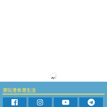
港玩港食港生活