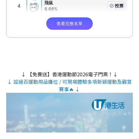
↓ 【免費送】香港運動節2026電子門票！↓
↓ 設過百運動用品攤位 / 可現場體驗多項新穎運動及觀賞
賽事🔥 ↓