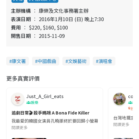
主辦機構
康樂及文化事務署主辦
表演日期
2016年1月10日 (日) 晚上7:30
費用
$220, $160, $100
開售日期
2015-11-09
康文署
中國戲曲
文娛藝術
演唱會
更多真實評價
Just_A_Girl_eats
co c
娛樂
吹
台灣
追劇日常🎬 殺手媽咪 A Bona Fide Killer
台灣地鐵宣
我最愛的韓國女演員孔曉振終於要回歸小螢幕啦!這次的劇本改編自同名
閱讀更多
閱讀更多