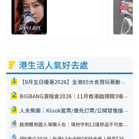
港生活人氣好去處
1
【8月生日優惠2026】全港85大食買玩著數攻略 自助餐/火鍋放題同行免費＋誠品/DONKI送現金券
2
BIGBANG演唱會2026｜11月香港啟德開3場！實名制VIP申請、優先購票攻略
3
人夫集團｜Klook套票/優先訂票/公開發售搶飛攻略！附票價.購票連結.場地座位表
4
啟德體育園入場懶人包︱場地守則12違禁品不可進場准帶細水樽但全場禁樽蓋！應援牌有限制！
5