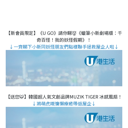
【新會員限定】《U GO》請你睇👹《蠟筆小新劇場版：千
奇百怪！我的妖怪假期》！
↓一齊睇下小新同妖怪朋友們點樣聯手拯救屋企人啦↓
【送您🐯】韓國超人氣文創品牌MUZIK TIGER 冰感風扇！
↓將萌虎嘅慵懶療癒帶返屋企↓