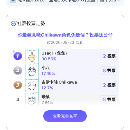
唱K推介2026︱全港13大卡啦OK好去處！最平$36起 日文K都有！(附地址+收費詳情)