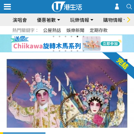
演唱會
優惠著數
玩樂情報
購物情報
熱門關鍵字：
公屋熱話
娛樂新聞
定期存款