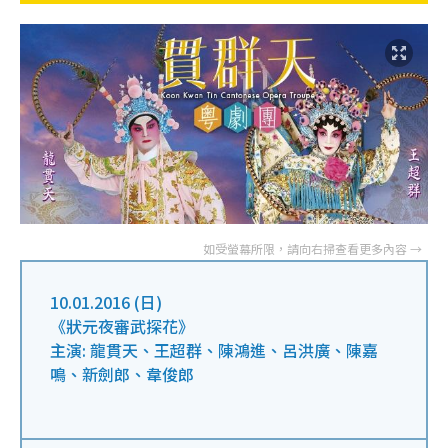
10.01.2016 (日)
《狀元夜審武探花》
主演: 龍貫天、王超群、陳鴻進、呂洪廣、陳嘉
鳴、新劍郎、韋俊郎