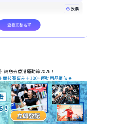
O》請您去香港運動節2026！
＋競技賽事💪＋100+運動用品攤位🔥