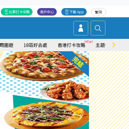
社群打卡攻略
商戶中心
下載 App
繁
简
周圍遊
18區好去處
香港打卡攻略
主題特集