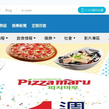
Blog
e-zone
U GO搵好去處
熱話
娛樂新聞
定期存款
情報
飲食情報
娛樂
社會
影片專區