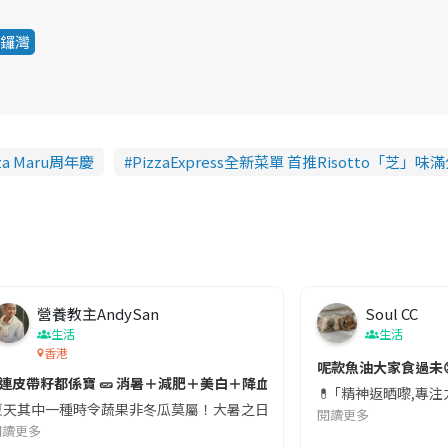
鑼灣
a Maru周年慶
PizzaExpress全新菜單 首推Risotto「芝」味
營養教主AndySan
Soul CC
生活
生活
香港
切記檢查「1標示」🚨
呢款魚油大家食過未
#連皮帶籽都係寶 🥒 消暑＋減肥＋美白＋降血脂
近期要特別留意隨身行李中的行動電源。一名旅客日前在機場安檢時，明明攜
💊 ｢精神返晒嚟,專
天其中一種時令蔬果非冬瓜莫屬！大暑之日，點都要飲碗冬瓜湯消暑解渴！除了解暑，冬瓜仲有
閱讀更多
閱讀更多