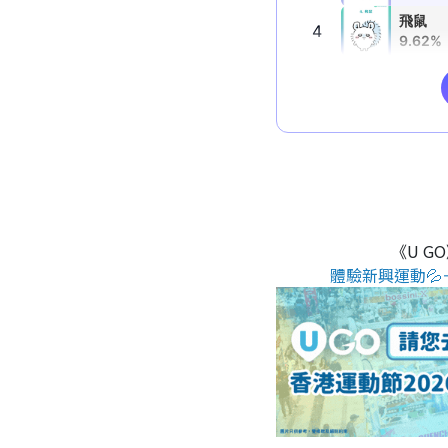
《U G
體驗新興運動💦