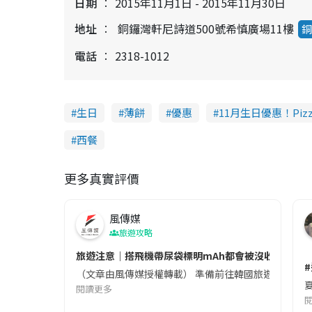
日期
2015年11月1日 - 2015年11月30日
地址
銅鑼灣軒尼詩道500號希慎廣場11樓
銅
電話
2318-1012
生日
薄餅
優惠
11月生日優惠！Pizz
西餐
更多真實評價
風傳媒
旅遊攻略
旅遊注意｜搭飛機帶尿袋標明mAh都會被沒收😱出發前
（文章由風傳媒授權轉載） 準備前往韓國旅遊的民眾，
夏
閱讀更多