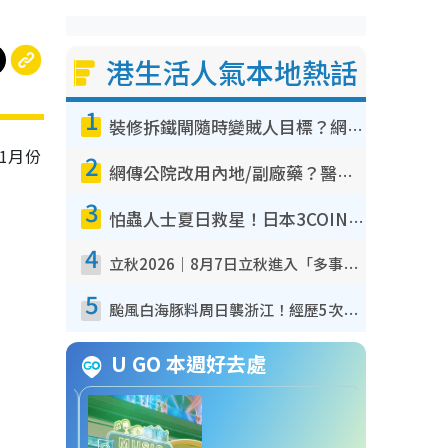
港生活人氣本地熱話
1
裝修拆鐵閘隨時變賊人目標？網民揭2大關鍵用途：裝新式等於白裝？附新舊鐵閘分別
1月份
2
網傳公院改用內地/副廠藥？醫生拆解正副廠分別 揭4類人換藥隨時出事
3
怕蟲人士夏日救星！日本3COINS爆紅驅蟲神器$45起 1招「全程免觸碰」輕鬆搞定小強
4
立秋2026｜8月7日立秋進入「多事之秋」 3件事唔做得！專家教6招開運 清枱頭／銀包納氣接好運
5
颱風白海豚料周日襲浙江！經歷5次「眼牆置換」極罕見 成登陸內地最長途颱風
U GO 本週好去處