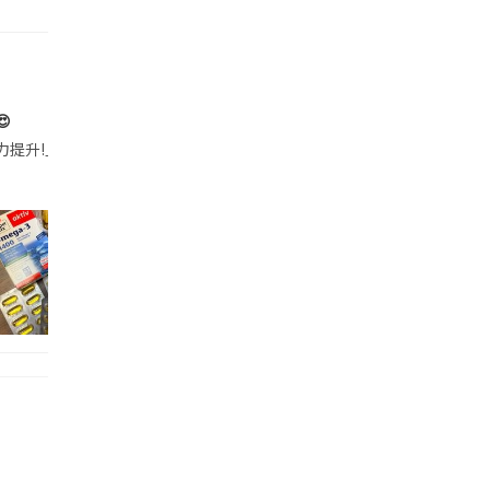

帶的行動電源機身已標示「10000mAh」，卻仍被要求當場丟棄，讓他
注力提升!｣ 長時間對住電腦､剪片寫稿,成日覺得眼睛乾澀､腦袋好似｢斷線｣｡試咗
好多鮮為人知嘅好處：減肥、消水腫、降血脂、美白養顏👇 冬瓜5大功效✨ 1️⃣ 利尿