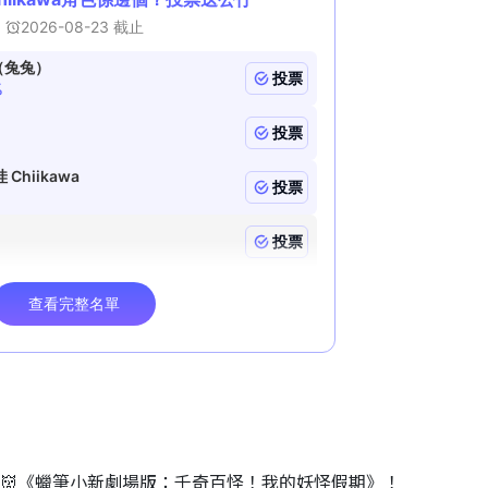
睇👹《蠟筆小新劇場版：千奇百怪！我的妖怪假期》！