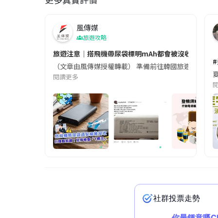
風傳媒
旅遊攻略
旅遊注意｜搭飛機帶尿袋標明mAh都會被沒收😱出發前
（文章由風傳媒授權轉載） 準備前往韓國旅遊的民眾，
夏
閱讀更多