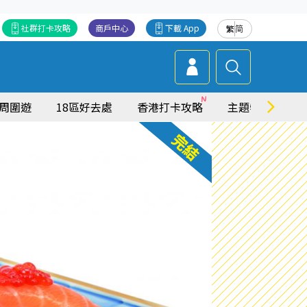
社群打卡攻略
商戶中心
下載 App
繁
简
周圍遊
18區好去處
香港打卡攻略
主題特集