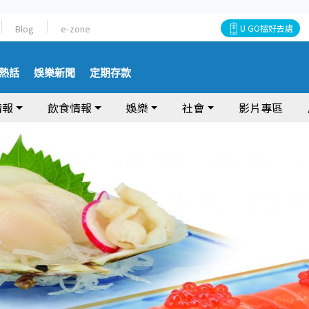
Blog
e-zone
U GO搵好去處
熱話
娛樂新聞
定期存款
情報
飲食情報
娛樂
社會
影片專區