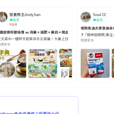
營養教主AndySan
Soul CC
生活
生活
香港
切記檢查「1標示」🚨
呢款魚油大家食過未
#連皮帶籽都係寶 🥒 消暑＋減肥＋美白＋降血脂
近期要特別留意隨身行李中的行動電源。一名旅客日前在機場安檢時，明明攜
💊 ｢精神返晒嚟,專
天其中一種時令蔬果非冬瓜莫屬！大暑之日，點都要飲碗冬瓜湯消暑解渴！除了解暑，冬瓜仲有
閱讀更多
閱讀更多