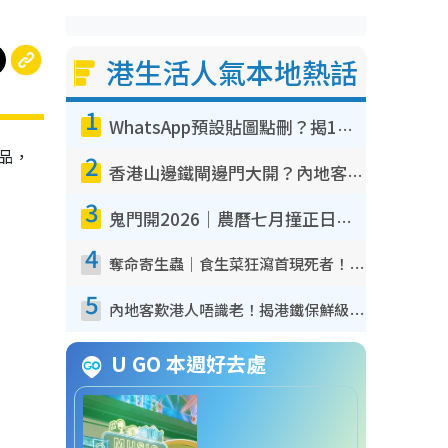
港生活人氣本地熱話
1
WhatsApp預設貼圖點刪？揭1招「反向操作」還原簡潔介面 附3步實測教學
食品，
2
香港山邊鐵閘邊門大開？內地客困惑意義何在！網民神回覆：呢種叫法理性防禦
3
鬼門開2026｜農曆七月撞正日全食特別邪？專家警告切忌做一事！揭4大禁忌+2招保平安
4
奪命寄生蟲｜食生菜狂瀉首現死者！疫潮惡化錄1.8萬宗病例 揭洗菜3大謬誤
5
內地客歎港人唔識老！揭港鐵保鮮級冷氣 港人求放過：咪投訴
U GO 本週好去處