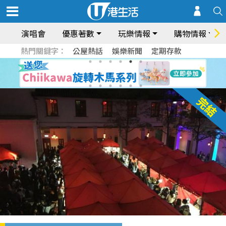
演唱會
優惠著數
玩樂情報
購物情報
熱門關鍵字：
公屋熱話
娛樂新聞
定期存款