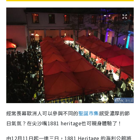
經常羨幕歐洲人可以參與不同的
聖誕
市集
感受濃厚的節
日氣氛？在尖沙嘴1881 heritage也可親身體驗了！
由12月11日起一連三日，1881 Heritage 的海利公館將