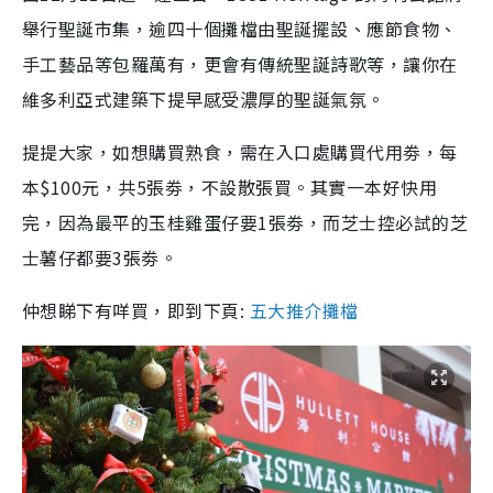
舉行聖誕市集，逾四十個攤檔由聖誕擺設、應節食物、
手工藝品等包羅萬有，更會有傳統聖誕詩歌等，讓你在
維多利亞式建築下提早感受濃厚的聖誕氣氛。
提提大家，如想購買熟食，需在入口處購買代用劵，每
本$100元，共5張劵，不設散張買。其實一本好快用
完，因為最平的玉桂雞蛋仔要1張劵，而芝士控必試的芝
士薯仔都要3張劵。
仲想睇下有咩買，即到下頁:
五大推介攤檔