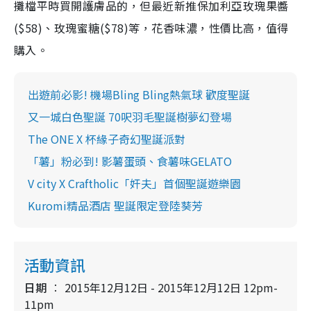
攤檔平時買開護膚品的，但最近新推保加利亞玫瑰果醬
($58)、玫瑰蜜糖($78)等，花香味濃，性價比高，值得
購入。
出遊前必影! 機場Bling Bling熱氣球 歡度聖誕
又一城白色聖誕 70呎羽毛聖誕樹夢幻登場
The ONE X 杯緣子奇幻聖誕派對
「薯」粉必到! 影薯蛋頭、食薯味GELATO
V city X Craftholic「奸夫」首個聖誕遊樂園
Kuromi精品酒店 聖誕限定登陸葵芳
活動資訊
日期
2015年12月12日 - 2015年12月12日 12pm-
11pm