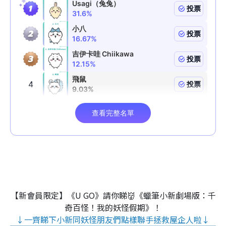
【新會員限定】《U GO》請你睇👹《蠟筆小新劇場版：千
奇百怪！我的妖怪假期》！
↓一齊睇下小新同妖怪朋友們點樣聯手拯救屋企人啦↓