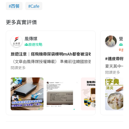
西餐
Cafe
更多真實評價
風傳媒
營養教
旅遊攻略
生
香港
旅遊注意｜搭飛機帶尿袋標明mAh都會被沒收😱出發前切記檢查「1
#連皮帶籽都
（文章由風傳媒授權轉載） 準備前往韓國旅遊的民眾，近期要特別留
夏天其中一種時
閱讀更多
閱讀更多