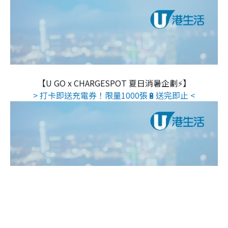
【U GO x CHARGESPOT 夏日消暑企劃⚡】
> 打卡即送充電券！限量1000張🔋送完即止 <