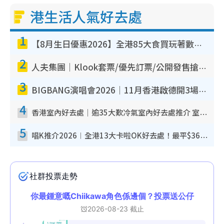
港生活人氣好去處
1
【8月生日優惠2026】全港85大食買玩著數攻略 自助餐/火鍋放題同行免費＋誠品/DONKI送現金券
2
人夫集團｜Klook套票/優先訂票/公開發售搶飛攻略！附票價.購票連結.場地座位表
3
BIGBANG演唱會2026｜11月香港啟德開3場！實名制VIP申請、優先購票攻略
4
香港室內好去處｜逾35大歎冷氣室內好去處推介 室內活動免費避雨無懼落雨
5
唱K推介2026︱全港13大卡啦OK好去處！最平$36起 日文K都有！(附地址+收費詳情)