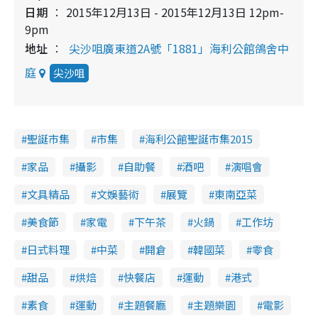
日期
2015年12月13日 - 2015年12月13日 12pm-
9pm
地址
尖沙咀廣東道2A號「1881」海利公館鴿舍中
庭
尖沙咀
聖誕市集
市集
海利公館聖誕市集2015
家品
攝影
自助餐
酒吧
演唱會
文具精品
文娛藝術
展覽
東南亞菜
美食節
家電
下午茶
火鍋
工作坊
日式料理
中菜
開倉
韓國菜
零食
甜品
烘焙
快餐店
運動
港式
素食
運動
主題餐廳
主題樂園
電影