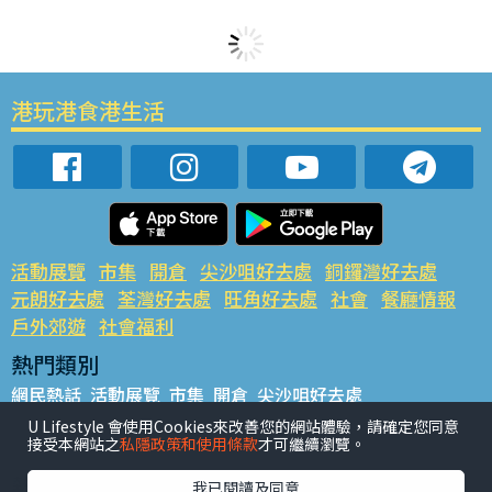
港玩港食港生活
活動展覽
市集
開倉
尖沙咀好去處
銅鑼灣好去處
元朗好去處
荃灣好去處
旺角好去處
社會
餐廳情報
戶外郊遊
社會福利
熱門類別
網民熱話
活動展覽
市集
開倉
尖沙咀好去處
銅鑼灣好去處
元朗好去處
荃灣好去處
旺角好去處
社會
U Lifestyle 會使用Cookies來改善您的網站體驗，請確定您同意
接受本網站之
私隱政策和使用條款
才可繼續瀏覽。
餐廳情報
戶外郊遊
熱門標籤
我已閱讀及同意