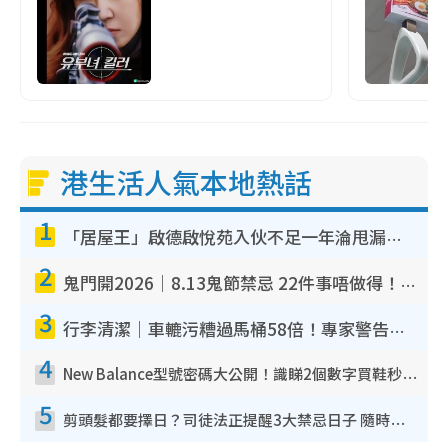
港生活人氣本地熱話
1
「居屋王」啟德啟悅苑入伙不足一年淪甩漏之王！插頭噴火花致大停電 多戶業主全屋家電報銷
2
鬼門開2026｜8.13鬼節禁忌 22件事唔做得！燒肉、刺身要少食？半夜勿吹口哨/打呢個電話
3
行李清潔｜車轆污糟過馬桶58倍！專家警告忌用酒精抹 教1招免污手除菌
4
New Balance型號密碼大公開！識睇2個數字買鞋秒知功能免中伏 附5大熱門鞋款
5
剪頭髮都要擇日？司徒法正提醒3大禁忌日子 隨時剪走財運！呢日剪髮恐「剪壽命」？