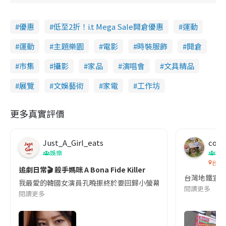
優惠
低至2折！i.t Mega Sale開倉優惠
運動
運動
主題樂園
電影
時裝服飾
開倉
市集
攝影
家品
演唱會
文具精品
展覽
文娛藝術
家電
工作坊
更多真實評價
Just_A_Girl_eats
co c
娛樂
吹
台灣
追劇日常🎬 殺手媽咪 A Bona Fide Killer
台灣地鐵宣
我最愛的韓國女演員孔曉振終於要回歸小螢幕啦!這次的劇本改編自同名
閱讀更多
閱讀更多