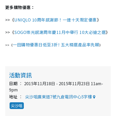
更多購物優惠：
>>《
UNIQLO 10周年感謝節！一連十天限定優惠
》
>>《
SOGO崇光感謝周年慶11月中舉行 10大必搶之選
》
一田購物優惠日低至3折! 五大精選產品率先睇
>>《
》
活動資訊
日期
2015年11月18日 - 2015年11月23日 11am-
9pm
地址
尖沙咀廣東道7號九倉電訊中心5字樓
尖沙咀