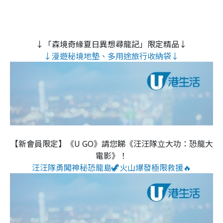
↓「森境奇緣夏日異想尋龍記」限定精品↓
↓漫遊秘境地墊、多用途旅行收納袋↓
【新會員限定】《U GO》請您睇《汪汪隊立大功：恐龍大
電影》！
汪汪隊勇闖神秘恐龍島🦖火山爆發極限救援🔥