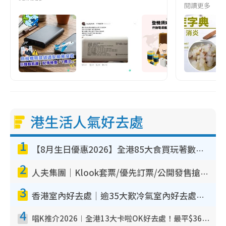
閱讀更多
港生活人氣好去處
1
【8月生日優惠2026】全港85大食買玩著數攻略 自助餐/火鍋放題同行免費＋誠品/DONKI送現金券
2
人夫集團｜Klook套票/優先訂票/公開發售搶飛攻略！附票價.購票連結.場地座位表
3
香港室內好去處｜逾35大歎冷氣室內好去處推介 室內活動免費避雨無懼落雨
4
唱K推介2026︱全港13大卡啦OK好去處！最平$36起 日文K都有！(附地址+收費詳情)