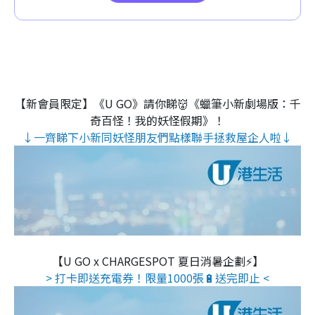
【新會員限定】《U GO》請你睇👹《蠟筆小新劇場版：千
奇百怪！我的妖怪假期》！
↓一齊睇下小新同妖怪朋友們點樣聯手拯救屋企人啦↓
【U GO x CHARGESPOT 夏日消暑企劃⚡】
> 打卡即送充電券！限量1000張🔋送完即止 <