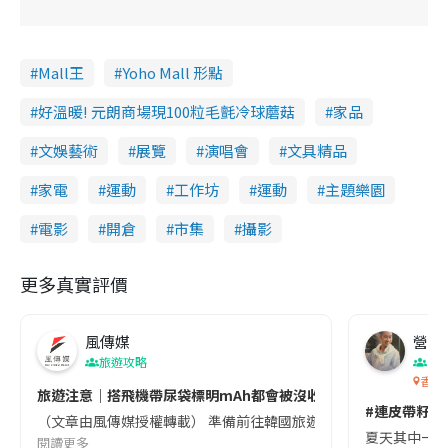
Mall王
Yoho Mall 形點
好溫暖! 元朗商場現100粒毛氈冷球蘑菇
家品
文娛藝術
展覽
演唱會
文具精品
家電
運動
工作坊
運動
主題樂園
電影
開倉
市集
攝影
更多真實評價
風傳媒
營養教
旅遊攻略
生
香港
旅遊注意｜搭飛機帶尿袋標明mAh都會被沒收😱出發前切記檢查「1
#連皮帶籽都
（文章由風傳媒授權轉載） 準備前往韓國旅遊的民眾，近期要特別留
夏天其中一種時
閱讀更多