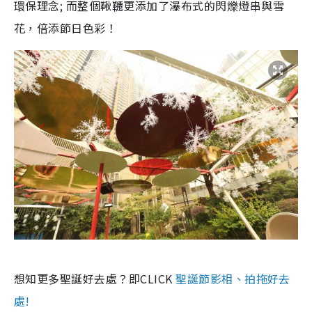
環保理念; 而整個鞦韆更添加了瀑布式的閃爍燈串與雪
花，倍添節日色彩！
想知更多聖誕好去處？即CLICK
聖誕節影相、拍拖好去
處!