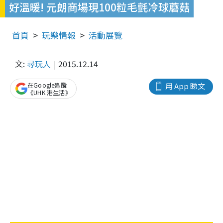
好溫暖! 元朗商場現100粒毛氈冷球蘑菇
首頁
玩樂情報
活動展覽
文:
尋玩人
2015.12.14
在Google追蹤
用 App 睇文
《UHK 港生活》