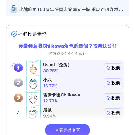
5
小熊維尼100週年快閃店登陸又一城 重現百畝森林經典場景／獨家限定盲盒登場／專屬DIY香水