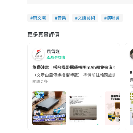
康文署
音樂
文娛藝術
演唱會
更多真實評價
風傳媒
旅遊攻略
旅遊注意｜搭飛機帶尿袋標明mAh都會被沒收😱出發前
（文章由風傳媒授權轉載） 準備前往韓國旅遊的民眾，
夏
閱讀更多