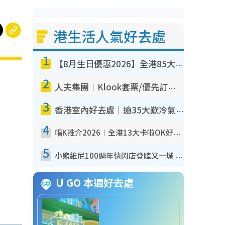
港生活人氣好去處
1
【8月生日優惠2026】全港85大食買玩著數攻略 自助餐/火鍋放題同行免費＋誠品/DONKI送現金券
2
人夫集團｜Klook套票/優先訂票/公開發售搶飛攻略！附票價.購票連結.場地座位表
3
香港室內好去處｜逾35大歎冷氣室內好去處推介 室內活動免費避雨無懼落雨
4
唱K推介2026︱全港13大卡啦OK好去處！最平$36起 日文K都有！(附地址+收費詳情)
5
小熊維尼100週年快閃店登陸又一城 重現百畝森林經典場景／獨家限定盲盒登場／專屬DIY香水
U GO 本週好去處