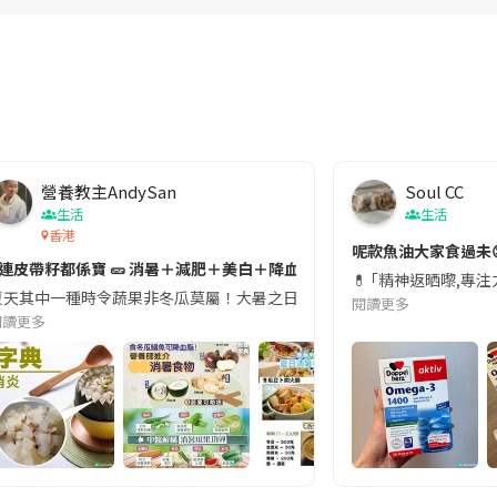
營養教主AndySan
Soul CC
生活
生活
香港
切記檢查「1標示」🚨
呢款魚油大家食過未
#連皮帶籽都係寶 🥒 消暑＋減肥＋美白＋降血脂
近期要特別留意隨身行李中的行動電源。一名旅客日前在機場安檢時，明明攜
💊 ｢精神返晒嚟,專
天其中一種時令蔬果非冬瓜莫屬！大暑之日，點都要飲碗冬瓜湯消暑解渴！除了解暑，冬瓜仲有
閱讀更多
閱讀更多