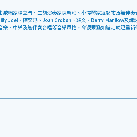
由歌唱家楊立門、二胡演奏家陳璧沁、小提琴家凌顯祐及無伴奏
 Joel、陳奕迅、Josh Groban、羅文、Barry Manilow及譚
音樂、中樂及無伴奏合唱等音樂風格，令觀眾猶如遊走於經重新