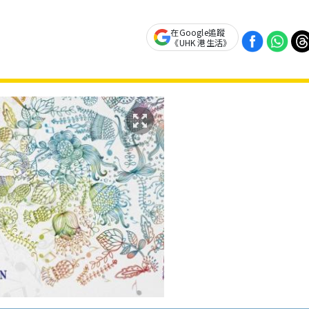
在Google追蹤
《UHK 港生活》