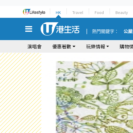
HK
Travel
Food
Beauty
熱門關鍵字：
公屋
演唱會
優惠著數
玩樂情報
購物