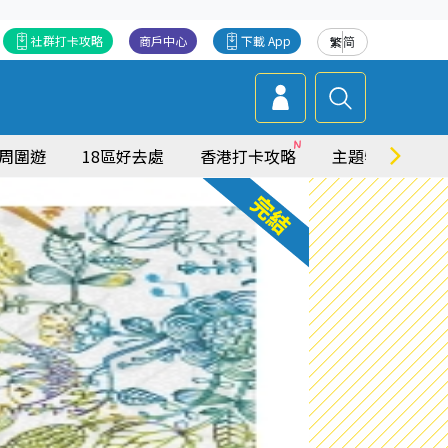
社群打卡攻略
商戶中心
下載 App
繁
简
周圍遊
18區好去處
香港打卡攻略
主題特集