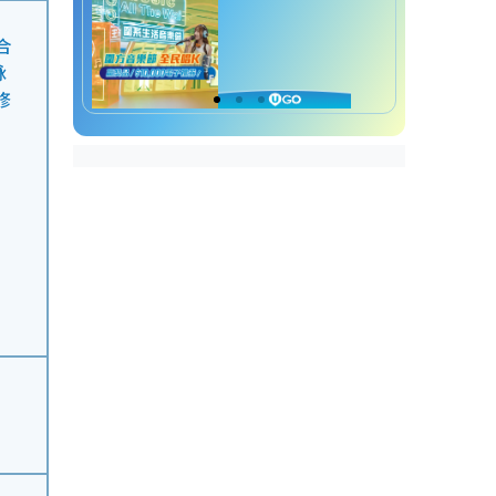
合
詠
修