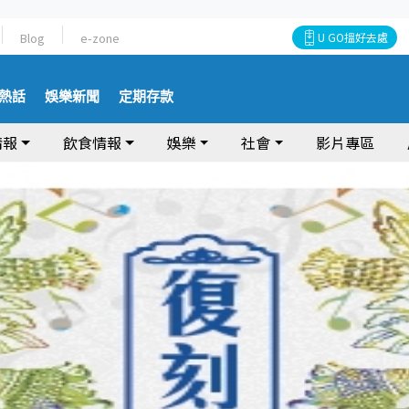
Blog
e-zone
U GO搵好去處
熱話
娛樂新聞
定期存款
情報
飲食情報
娛樂
社會
影片專區