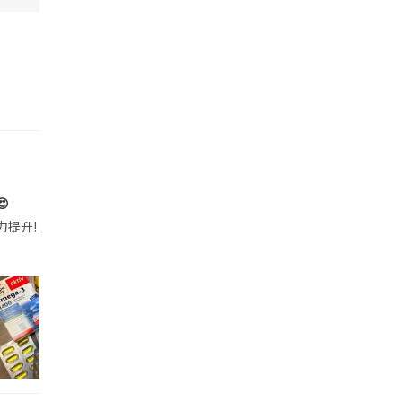

帶的行動電源機身已標示「10000mAh」，卻仍被要求當場丟棄，讓他
注力提升!｣ 長時間對住電腦､剪片寫稿,成日覺得眼睛乾澀､腦袋好似｢斷線｣｡試咗
好多鮮為人知嘅好處：減肥、消水腫、降血脂、美白養顏👇 冬瓜5大功效✨ 1️⃣ 利尿