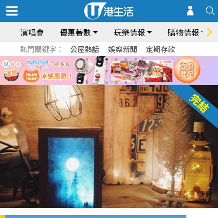
演唱會
優惠著數
玩樂情報
購物情報
熱門關鍵字：
公屋熱話
娛樂新聞
定期存款