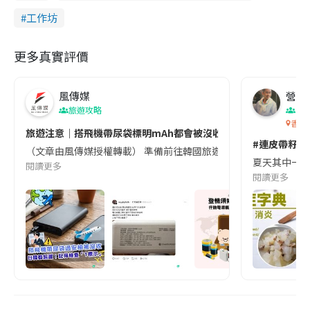
工作坊
更多真實評價
風傳媒
營養教
旅遊攻略
生
香港
旅遊注意｜搭飛機帶尿袋標明mAh都會被沒收😱出發前切記檢查「1
#連皮帶籽都
（文章由風傳媒授權轉載） 準備前往韓國旅遊的民眾，近期要特別留
夏天其中一種時
閱讀更多
閱讀更多