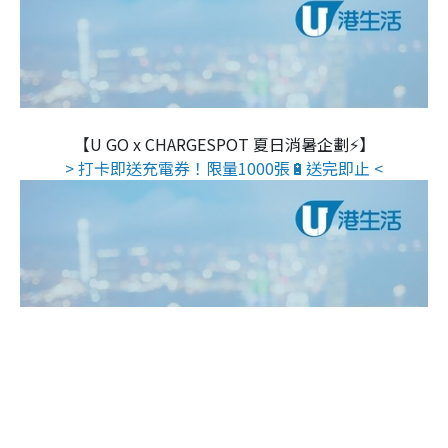
【U GO x CHARGESPOT 夏日消暑企劃⚡】
> 打卡即送充電券！限量1000張🔋送完即止 <