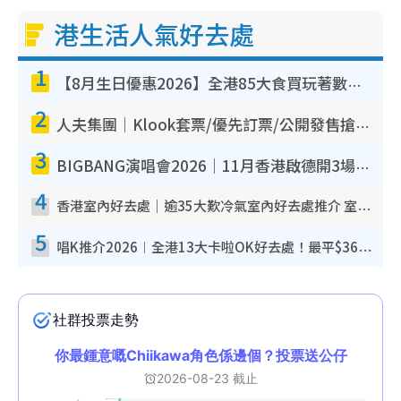
港生活人氣好去處
1
【8月生日優惠2026】全港85大食買玩著數攻略 自助餐/火鍋放題同行免費＋誠品/DONKI送現金券
2
人夫集團｜Klook套票/優先訂票/公開發售搶飛攻略！附票價.購票連結.場地座位表
3
BIGBANG演唱會2026｜11月香港啟德開3場！實名制VIP申請、優先購票攻略
4
香港室內好去處｜逾35大歎冷氣室內好去處推介 室內活動免費避雨無懼落雨
5
唱K推介2026︱全港13大卡啦OK好去處！最平$36起 日文K都有！(附地址+收費詳情)