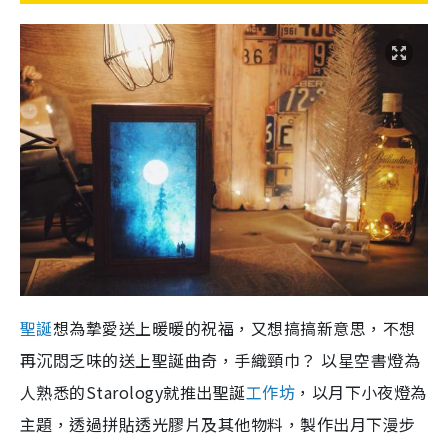
聖誕
想為摯愛送上暖暖的祝福，又想搞搞新意思，不想
再沉悶乏味的送上聖誕曲奇，手織頸巾？ 以星空書燈為
人熟悉的Starology就推出聖誕
工作坊
，以月下小夜燈為
主題，透過拼貼透光膠片及其他物料，製作出月下漫步