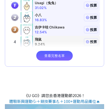
《U GO》請您去香港運動節2026！
體驗新興運動💦＋競技賽事💪＋100+運動用品攤位🔥