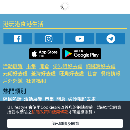
港玩港食港生活
活動展覽
市集
開倉
尖沙咀好去處
銅鑼灣好去處
元朗好去處
荃灣好去處
旺角好去處
社會
餐廳情報
戶外郊遊
社會福利
熱門類別
網民熱話
活動展覽
市集
開倉
尖沙咀好去處
銅鑼灣好去處
元朗好去處
荃灣好去處
旺角好去處
社會
U Lifestyle 會使用Cookies來改善您的網站體驗，請確定您同意
接受本網站之
私隱政策和使用條款
才可繼續瀏覽。
餐廳情報
戶外郊遊
熱門標籤
我已閱讀及同意